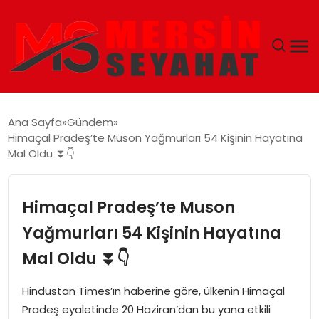
ANASAYFA
Ana Sayfa
Gündem
Himaçal Pradeş’te Muson Yağmurları 54 Kişinin Hayatına
EKONOMI
Mal Oldu ⏬👇
EĞITIM
Himaçal Pradeş’te Muson
TEKNOLOJI
Yağmurları 54 Kişinin Hayatına
Mal Oldu ⏬👇
GÜNCEL
Hindustan Times’ın haberine göre, ülkenin Himaçal
Pradeş eyaletinde 20 Haziran’dan bu yana etkili