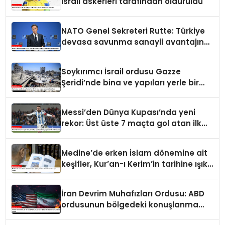
İsrail askerleri tarafından öldürüldü
NATO Genel Sekreteri Rutte: Türkiye
devasa savunma sanayii avantajına
sahip
Soykırımcı İsrail ordusu Gazze
Şeridi’nde bina ve yapıları yerle bir
ediyor
Messi’den Dünya Kupası’nda yeni
rekor: Üst üste 7 maçta gol atan ilk
futbolcu oldu
Medine’de erken İslam dönemine ait
keşifler, Kur’an-ı Kerim’in tarihine ışık
tutuyor
İran Devrim Muhafızları Ordusu: ABD
ordusunun bölgedeki konuşlanma
noktalarını vurduk