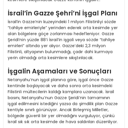
İsrail’in Gazze Şehri’ni İşgal Planı
İsrail’in Gazze’nin kuzeyindeki 1 milyon Filistinliyi sözde
“tahliye emirleriyle” yerinden ederek orta kesimde yer
alan bölgelere göçe zorlanması hedefleniyor. Gazze
Şeridi’nin yüzde 88’i İsrail’in işgali veya sözde “tahliye
emirleri” altında yer alıyor. Gazze’deki 2,3 milyon
Filistinli, altyapının bulunmadığı, çadır dahi kurmaya
yerin olmadığı orta kesimlere sıkıştırılacak.
İşgalin Aşamaları ve Sonuçları
Netanyahu’nun işgal planına göre, işgal önce Gazze
kentinde başlayacak ve daha sonra orta kesimdeki
Filistinli mültecilerin kaldığı kamplara uzanacak. İsrail
basını, Netanyahu’nun Gazze Şeridi’nin tamamının
işgal edilmesini istediğini yazsa da şimdilik plan Gazze
kentiyle sınırlı görünüyor. Ancak Birleşmiş Milletler,
bölgede güvenli bir yer olmadığını vurguluyor, çünkü
İsrail sık sık orta kesimde de hava saldırıları düzenliyor.