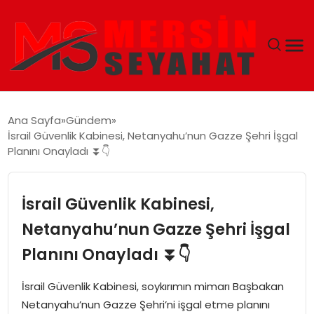
ANASAYFA
Ana Sayfa
Gündem
İsrail Güvenlik Kabinesi, Netanyahu’nun Gazze Şehri İşgal
EKONOMI
Planını Onayladı ⏬👇
EĞITIM
İsrail Güvenlik Kabinesi,
TEKNOLOJI
Netanyahu’nun Gazze Şehri İşgal
Planını Onayladı ⏬👇
GÜNCEL
İsrail Güvenlik Kabinesi, soykırımın mimarı Başbakan
Netanyahu’nun Gazze Şehri’ni işgal etme planını