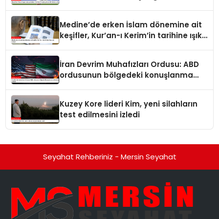
futbolcu oldu
Medine’de erken İslam dönemine ait
keşifler, Kur’an-ı Kerim’in tarihine ışık
tutuyor
İran Devrim Muhafızları Ordusu: ABD
ordusunun bölgedeki konuşlanma
noktalarını vurduk
Kuzey Kore lideri Kim, yeni silahların
test edilmesini izledi
Seyahat Rehberiniz - Mersin Seyahat