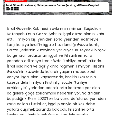
İsrail Güvenlik Kabinesi, soykırımın mimarı Başbakan
Netanyahu’nun Gazze Şehri’ni işgal etme planını kabul
etti. 1 milyon kişi yeniden zorla yerinden edilmeyle
karşı karşıya İsrail’in işgale hazırlandığı Gazze kenti,
Gazze Şeridi’nin kuzeyinde yer alıyor. Kuzeydeki birçok
bölge İsrail ordusunun işgali ve Filistinlileri zorla
yerinden edilmeye iten sözde “tahliye emri” altında.
İsrail saldırıları ve ağır yıkıma rağmen 1 milyon Filistinli
Gazze’nin kuzeyinde kalarak yaşam mücadelesi
veriyor. İşgal planı kapsamında, İsrail’in Gazze’nin
kuzeyindeki 1 milyon Filistinliyi sözde “tahliye
emirleriyle” yerinden ederek orta kesimde yer alan
bölgelere göçe zorlanması hedefleniyor. Saldırıların
başladığı 7 Ekim 2023’ten bu yana defalarca yerinden
zorla edilen Filistinliler, işgal planıyla bir kez daha
yollara düşmek zorunda kalacak. Filistinliler orta
kesimlere sıkıştırılacak Gazze kentinin işgalin…