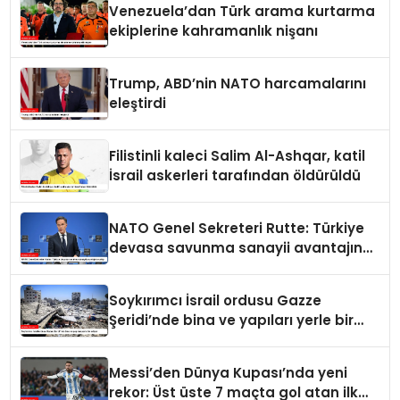
Venezuela’dan Türk arama kurtarma
ekiplerine kahramanlık nişanı
Trump, ABD’nin NATO harcamalarını
eleştirdi
Filistinli kaleci Salim Al-Ashqar, katil
İsrail askerleri tarafından öldürüldü
NATO Genel Sekreteri Rutte: Türkiye
devasa savunma sanayii avantajına
sahip
Soykırımcı İsrail ordusu Gazze
Şeridi’nde bina ve yapıları yerle bir
ediyor
Messi’den Dünya Kupası’nda yeni
rekor: Üst üste 7 maçta gol atan ilk