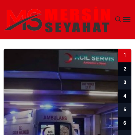
ANASAYFA
1
EKONOMI
2
EĞITIM
3
TEKNOLOJI
4
GÜNCEL
5
6