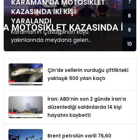
KARAMAN’DA MOTOSIKLET
7
KAZASINDA İKI KIŞI
8
YARALANDI
9
Karaman'ın Çavuşpınarı köyü
yakınlarında meydana gelen
10
motosiklet kazasında iki kişi yaralandı.
Yaralılar hastaneye kaldırıldı.
Çin’de sellerin vurduğu çiftlikteki
yaklaşık 900 yılan kaçtı
İran: ABD’nin son 2 günde İran’a
düzenlediği saldırılarda 14 kişi
hayatını kaybetti
Brent petrolün varili 76,60