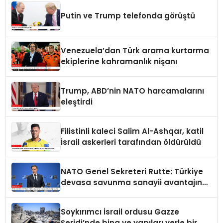
Putin ve Trump telefonda görüştü
Venezuela’dan Türk arama kurtarma
ekiplerine kahramanlık nişanı
Trump, ABD’nin NATO harcamalarını
eleştirdi
Filistinli kaleci Salim Al-Ashqar, katil
İsrail askerleri tarafından öldürüldü
NATO Genel Sekreteri Rutte: Türkiye
devasa savunma sanayii avantajına
sahip
Soykırımcı İsrail ordusu Gazze
Şeridi’nde bina ve yapıları yerle bir