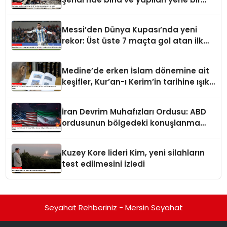
ediyor
Messi’den Dünya Kupası’nda yeni
rekor: Üst üste 7 maçta gol atan ilk
futbolcu oldu
Medine’de erken İslam dönemine ait
keşifler, Kur’an-ı Kerim’in tarihine ışık
tutuyor
İran Devrim Muhafızları Ordusu: ABD
ordusunun bölgedeki konuşlanma
noktalarını vurduk
Kuzey Kore lideri Kim, yeni silahların
test edilmesini izledi
Seyahat Rehberiniz - Mersin Seyahat