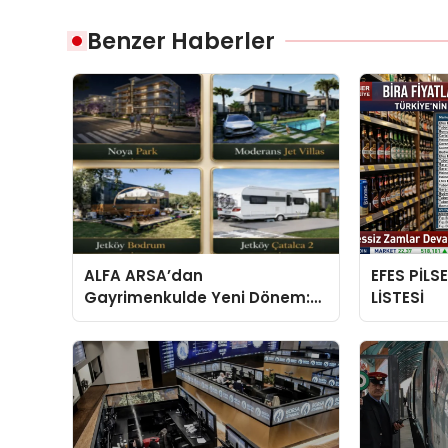
Benzer Haberler
ALFA ARSA’dan
EFES PİLS
Gayrimenkulde Yeni Dönem:
LİSTESİ
Premium Yaşam ve Yatırım
Fırsatları Bir Arada