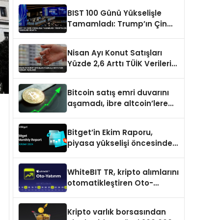
BIST 100 Günü Yükselişle
Tamamladı: Trump’ın Çin
Temasları Odakta
Nisan Ayı Konut Satışları
Yüzde 2,6 Arttı TÜİK Verileri
Açıklandı
Bitcoin satış emri duvarını
aşamadı, ibre altcoin’lere
döndü
Bitget’in Ekim Raporu,
piyasa yükselişi öncesinde
büyüme ve inovasyon
gösteriyor
WhiteBIT TR, kripto alımlarını
otomatikleştiren Oto-
Yatırım ürününü duyurdu
Kripto varlık borsasından