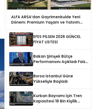
ALFA ARSA’dan Gayrimenkulde Yeni
Dönem: Premium Yaşam ve Yatırım
Fırsatları Bir Arada
EFES PİLSEN 2026 GÜNCEL
FİYAT LİSTESİ
Bakan Şimşek Bütçe
Performansını Açıkladı Faiz
Dışı Denge 536 Milyar TL
İyileşti
Borsa İstanbul Güne
Yükselişle Başladı
Kurban Bayramı İçin Tren
Kapasitesi 18 Bin Kişilik
Artırılıyor