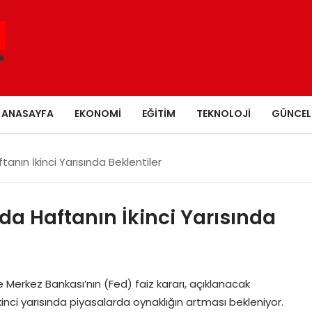
ANASAYFA
EKONOMI
EĞITIM
TEKNOLOJI
GÜNCEL
anın İkinci Yarısında Beklentiler
da Haftanın İkinci Yarısında
e Merkez Bankası’nın (Fed) faiz kararı, açıklanacak
inci yarısında piyasalarda oynaklığın artması bekleniyor.