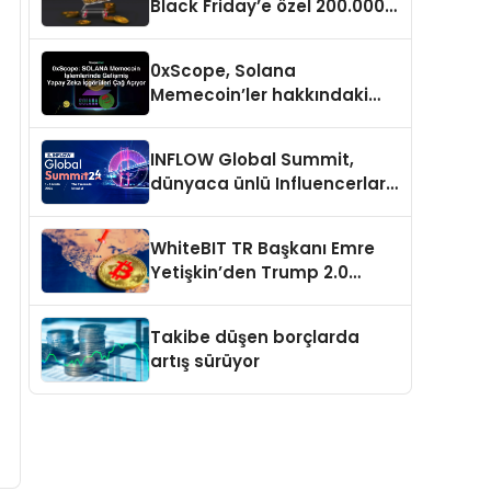
Black Friday’e özel 200.000
USDT ödül havuzu
0xScope, Solana
Memecoin’ler hakkındaki
içgörü ve stratejilerini
açıkladı
INFLOW Global Summit,
dünyaca ünlü Influencerları
İstanbul’da buluşturuyor
WhiteBIT TR Başkanı Emre
Yetişkin’den Trump 2.0
değerlendirmesi
Takibe düşen borçlarda
artış sürüyor