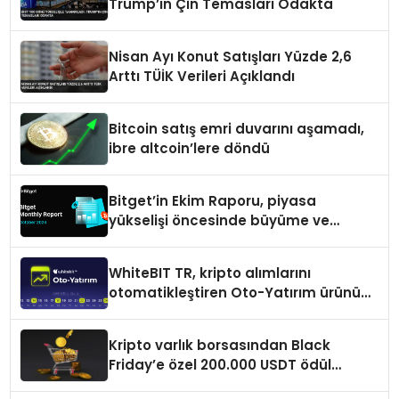
Trump’ın Çin Temasları Odakta
Nisan Ayı Konut Satışları Yüzde 2,6
Arttı TÜİK Verileri Açıklandı
Bitcoin satış emri duvarını aşamadı,
ibre altcoin’lere döndü
Bitget’in Ekim Raporu, piyasa
yükselişi öncesinde büyüme ve
inovasyon gösteriyor
WhiteBIT TR, kripto alımlarını
otomatikleştiren Oto-Yatırım ürününü
duyurdu
Kripto varlık borsasından Black
Friday’e özel 200.000 USDT ödül
havuzu