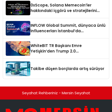
0xScope, Solana Memecoin’ler
hakkındaki içgörü ve stratejilerini
açıkladı
INFLOW Global Summit, dünyaca ünlü
Influencerları İstanbul’da
buluşturuyor
WhiteBIT TR Başkanı Emre
Yetişkin’den Trump 2.0
değerlendirmesi
Takibe düşen borçlarda artış sürüyor
Seyahat Rehberiniz - Mersin Seyahat