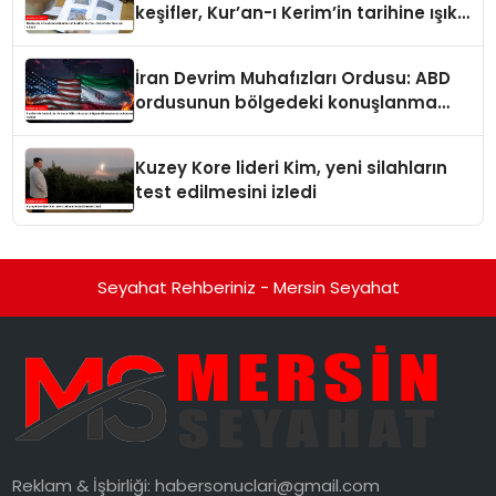
keşifler, Kur’an-ı Kerim’in tarihine ışık
tutuyor
İran Devrim Muhafızları Ordusu: ABD
ordusunun bölgedeki konuşlanma
noktalarını vurduk
Kuzey Kore lideri Kim, yeni silahların
test edilmesini izledi
Seyahat Rehberiniz - Mersin Seyahat
Reklam & İşbirliği:
habersonuclari@gmail.com