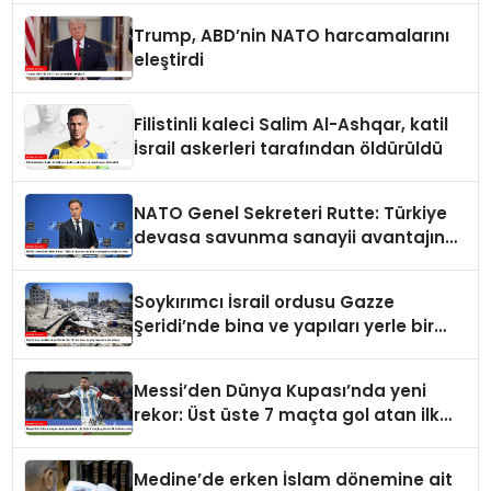
Trump, ABD’nin NATO harcamalarını
eleştirdi
Filistinli kaleci Salim Al-Ashqar, katil
İsrail askerleri tarafından öldürüldü
NATO Genel Sekreteri Rutte: Türkiye
devasa savunma sanayii avantajına
sahip
Soykırımcı İsrail ordusu Gazze
Şeridi’nde bina ve yapıları yerle bir
ediyor
Messi’den Dünya Kupası’nda yeni
rekor: Üst üste 7 maçta gol atan ilk
futbolcu oldu
Medine’de erken İslam dönemine ait