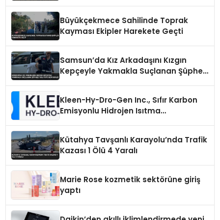
Ayaklarından Tutularak Kurtarıldı
Büyükçekmece Sahilinde Toprak
Kayması Ekipler Harekete Geçti
Samsun’da Kız Arkadaşını Kızgın
Kepçeyle Yakmakla Suçlanan Şüpheli
Adliyeye Sevk Edildi
Kleen-Hy-Dro-Gen Inc., Sıfır Karbon
Emisyonlu Hidrojen Isıtma
Teknolojisinde ISO ve TSSA
Düzenleyici Onaylarını Aldı
Kütahya Tavşanlı Karayolu’nda Trafik
Kazası 1 Ölü 4 Yaralı
Marie Rose kozmetik sektörüne giriş
yaptı
Daikin’den akıllı iklimlendirmede yeni