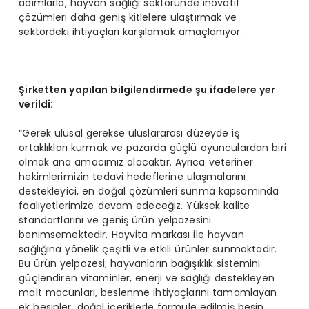
adımlarla, hayvan sağlığı sektöründe inovatif
çözümleri daha geniş kitlelere ulaştırmak ve
sektördeki ihtiyaçları karşılamak amaçlanıyor.
Şirketten yapılan bilgilendirmede şu ifadelere yer
verildi:
“Gerek ulusal gerekse uluslararası düzeyde iş
ortaklıkları kurmak ve pazarda güçlü oyunculardan biri
olmak ana amacımız olacaktır. Ayrıca veteriner
hekimlerimizin tedavi hedeflerine ulaşmalarını
destekleyici, en doğal çözümleri sunma kapsamında
faaliyetlerimize devam edeceğiz. Yüksek kalite
standartlarını ve geniş ürün yelpazesini
benimsemektedir. Hayvita markası ile hayvan
sağlığına yönelik çeşitli ve etkili ürünler sunmaktadır.
Bu ürün yelpazesi; hayvanların bağışıklık sistemini
güçlendiren vitaminler, enerji ve sağlığı destekleyen
malt macunları, beslenme ihtiyaçlarını tamamlayan
ek besinler, doğal içeriklerle formüle edilmiş besin