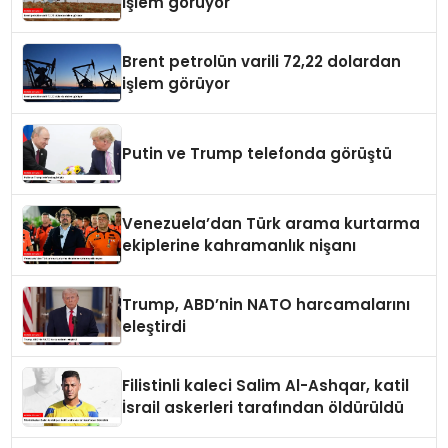
işlem görüyor
Brent petrolün varili 72,22 dolardan
işlem görüyor
Putin ve Trump telefonda görüştü
Venezuela’dan Türk arama kurtarma
ekiplerine kahramanlık nişanı
Trump, ABD’nin NATO harcamalarını
eleştirdi
Filistinli kaleci Salim Al-Ashqar, katil
İsrail askerleri tarafından öldürüldü