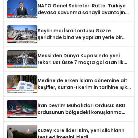
NATO Genel Sekreteri Rutte: Türkiye
devasa savunma sanayii avantajına
sahip
Soykırımcı İsrail ordusu Gazze
Şeridi’nde bina ve yapıları yerle bir
ediyor
Messi’den Dünya Kupası’nda yeni
rekor: Üst üste 7 maçta gol atan ilk
futbolcu oldu
Medine’de erken İslam dönemine ait
keşifler, Kur’an-ı Kerim’in tarihine ışık
tutuyor
İran Devrim Muhafızları Ordusu: ABD
ordusunun bölgedeki konuşlanma
noktalarını vurduk
Kuzey Kore lideri Kim, yeni silahların
test edilmesini izledi