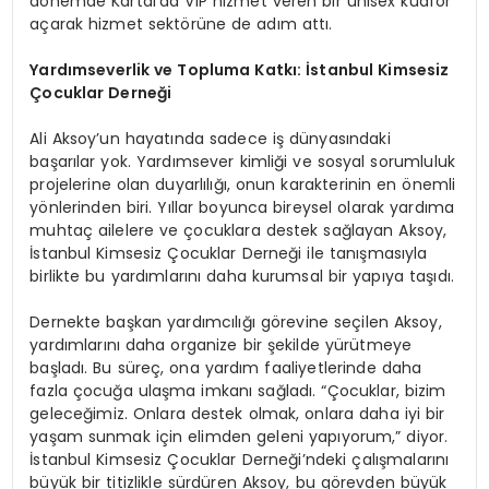
dönemde Kartal’da VIP hizmet veren bir unisex kuaför
açarak hizmet sektörüne de adım attı.
Yardımseverlik ve Topluma Katkı: İstanbul Kimsesiz
Çocuklar Derneği
Ali Aksoy’un hayatında sadece iş dünyasındaki
başarılar yok. Yardımsever kimliği ve sosyal sorumluluk
projelerine olan duyarlılığı, onun karakterinin en önemli
yönlerinden biri. Yıllar boyunca bireysel olarak yardıma
muhtaç ailelere ve çocuklara destek sağlayan Aksoy,
İstanbul Kimsesiz Çocuklar Derneği ile tanışmasıyla
birlikte bu yardımlarını daha kurumsal bir yapıya taşıdı.
Dernekte başkan yardımcılığı görevine seçilen Aksoy,
yardımlarını daha organize bir şekilde yürütmeye
başladı. Bu süreç, ona yardım faaliyetlerinde daha
fazla çocuğa ulaşma imkanı sağladı. “Çocuklar, bizim
geleceğimiz. Onlara destek olmak, onlara daha iyi bir
yaşam sunmak için elimden geleni yapıyorum,” diyor.
İstanbul Kimsesiz Çocuklar Derneği’ndeki çalışmalarını
büyük bir titizlikle sürdüren Aksoy, bu görevden büyük