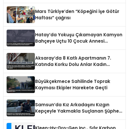
Mars Türkiye’den “Köpeğini İşe Götür
Haftası” çağrısı
Hatay’da Yokuşu Çıkamayan Kamyon
Bahçeye Uçtu 10 Çocuk Annesi
Hayatını Kaybetti
Aksaray’da 8 Katlı Apartmanın 7.
Katında Korku Dolu Anlar Kadın
Ayaklarından Tutularak Kurtarıldı
Büyükçekmece Sahilinde Toprak
Kayması Ekipler Harekete Geçti
Samsun’da Kız Arkadaşını Kızgın
Kepçeyle Yakmakla Suçlanan Şüpheli
Adliyeye Sevk Edildi
Kleen-Hy-Dro-Gen Inc., Sıfır Karbon