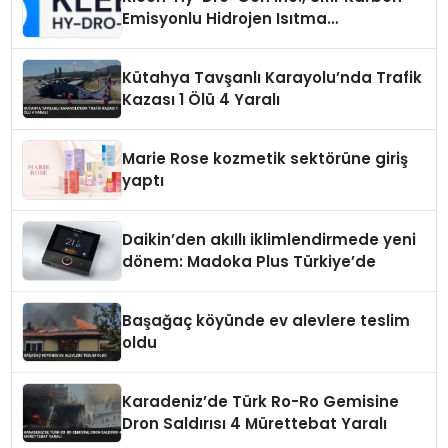
Emisyonlu Hidrojen Isıtma
Teknolojisinde ISO ve TSSA
Düzenleyici Onaylarını Aldı
Kütahya Tavşanlı Karayolu’nda Trafik
Kazası 1 Ölü 4 Yaralı
Marie Rose kozmetik sektörüne giriş
yaptı
Daikin’den akıllı iklimlendirmede yeni
dönem: Madoka Plus Türkiye’de
Başağaç köyünde ev alevlere teslim
oldu
Karadeniz’de Türk Ro-Ro Gemisine
Dron Saldırısı 4 Mürettebat Yaralı