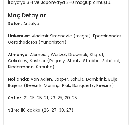
İtalya’ya 3-1 ve Japonya’ya 3-0 mağlup olmuştu.
Maç Detayları
Salon:
Antalya
Hakemler:
Vladimir Simonovic (İsviçre), Epaminondas
Gerothodoros (Yunanistan)
Almanya:
Alsmeier, Weitzel, Drewniok, Stigrot,
Cekulaev, Kastner (Pogany, Stautz, Strubbe, Schölzel,
Kindermann, Straube)
Hollanda:
Van Aalen, Jasper, Lohuis, Dambrink, Buijs,
Baijens (Reesink, Marring, Plak, Bongaerts, Reesink)
Setler:
21-25, 25-21, 23-25, 20-25
Süre:
110 dakika (26, 27, 30, 27)