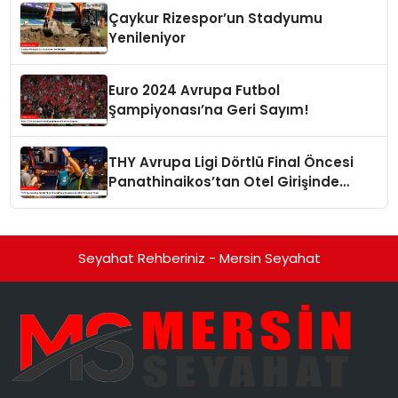
Çaykur Rizespor’un Stadyumu
Yenileniyor
Euro 2024 Avrupa Futbol
Şampiyonası’na Geri Sayım!
THY Avrupa Ligi Dörtlü Final Öncesi
Panathinaikos’tan Otel Girişinde
Tepki
Seyahat Rehberiniz - Mersin Seyahat