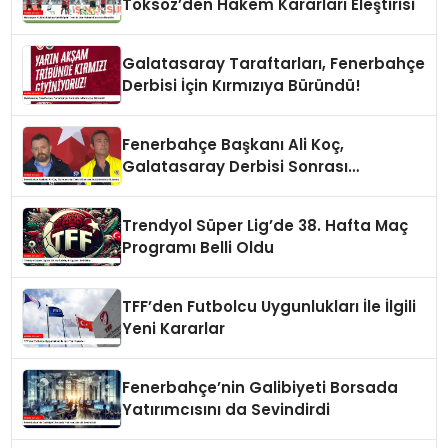
Toksöz’den Hakem Kararları Eleştirisi
Galatasaray Taraftarları, Fenerbahçe
Derbisi İçin Kırmızıya Büründü!
Fenerbahçe Başkanı Ali Koç,
Galatasaray Derbisi Sonrası
Açıklamalarda Bulundu
Trendyol Süper Lig’de 38. Hafta Maç
Programı Belli Oldu
TFF’den Futbolcu Uygunlukları İle İlgili
Yeni Kararlar
Fenerbahçe’nin Galibiyeti Borsada
Yatırımcısını da Sevindirdi