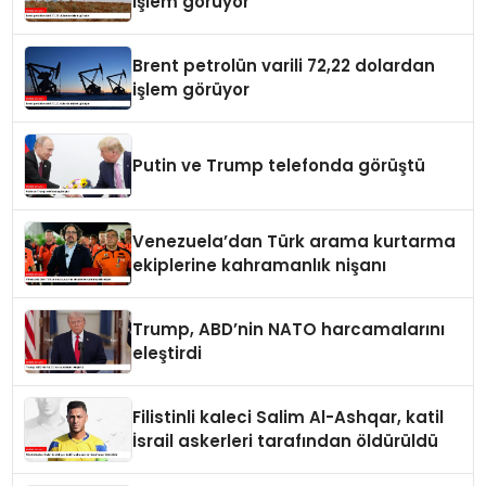
işlem görüyor
Brent petrolün varili 72,22 dolardan
işlem görüyor
Putin ve Trump telefonda görüştü
Venezuela’dan Türk arama kurtarma
ekiplerine kahramanlık nişanı
Trump, ABD’nin NATO harcamalarını
eleştirdi
Filistinli kaleci Salim Al-Ashqar, katil
İsrail askerleri tarafından öldürüldü