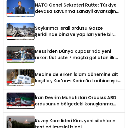
NATO Genel Sekreteri Rutte: Türkiye
devasa savunma sanayii avantajına
sahip
Soykırımcı İsrail ordusu Gazze
Şeridi’nde bina ve yapıları yerle bir
ediyor
Messi’den Dünya Kupası’nda yeni
rekor: Üst üste 7 maçta gol atan ilk
futbolcu oldu
Medine’de erken İslam dönemine ait
keşifler, Kur’an-ı Kerim’in tarihine ışık
tutuyor
İran Devrim Muhafızları Ordusu: ABD
ordusunun bölgedeki konuşlanma
noktalarını vurduk
Kuzey Kore lideri Kim, yeni silahların
test edilmesini izledi