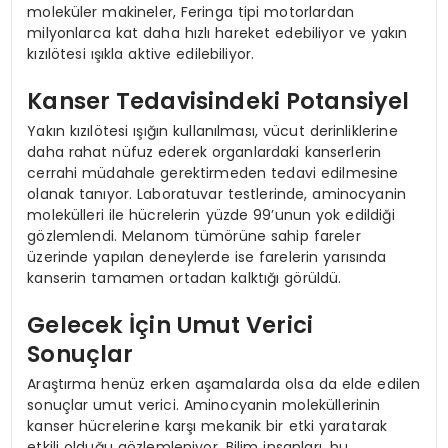
moleküler makineler, Feringa tipi motorlardan
milyonlarca kat daha hızlı hareket edebiliyor ve yakın
kızılötesi ışıkla aktive edilebiliyor.
Kanser Tedavisindeki Potansiyel
Yakın kızılötesi ışığın kullanılması, vücut derinliklerine
daha rahat nüfuz ederek organlardaki kanserlerin
cerrahi müdahale gerektirmeden tedavi edilmesine
olanak tanıyor. Laboratuvar testlerinde, aminocyanin
molekülleri ile hücrelerin yüzde 99’unun yok edildiği
gözlemlendi. Melanom tümörüne sahip fareler
üzerinde yapılan deneylerde ise farelerin yarısında
kanserin tamamen ortadan kalktığı görüldü.
Gelecek İçin Umut Verici
Sonuçlar
Araştırma henüz erken aşamalarda olsa da elde edilen
sonuçlar umut verici. Aminocyanin moleküllerinin
kanser hücrelerine karşı mekanik bir etki yaratarak
etkili olduğu gözlemleniyor. Bilim insanları, bu