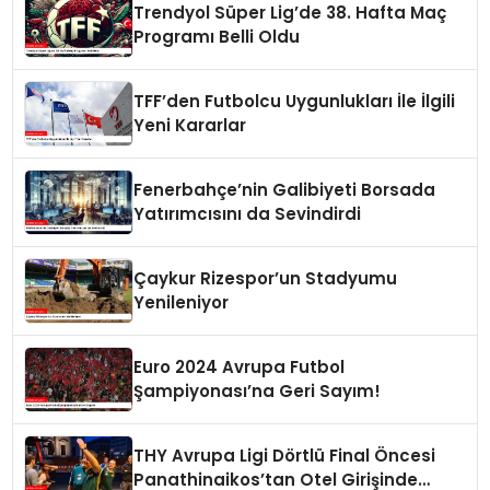
Trendyol Süper Lig’de 38. Hafta Maç
Programı Belli Oldu
TFF’den Futbolcu Uygunlukları İle İlgili
Yeni Kararlar
Fenerbahçe’nin Galibiyeti Borsada
Yatırımcısını da Sevindirdi
Çaykur Rizespor’un Stadyumu
Yenileniyor
Euro 2024 Avrupa Futbol
Şampiyonası’na Geri Sayım!
THY Avrupa Ligi Dörtlü Final Öncesi
Panathinaikos’tan Otel Girişinde