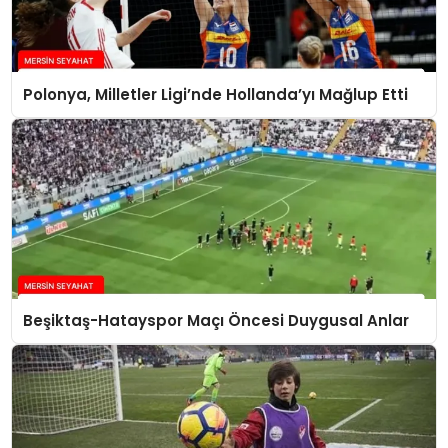
Polonya, Milletler Ligi’nde Hollanda’yı Mağlup Etti
Beşiktaş-Hatayspor Maçı Öncesi Duygusal Anlar