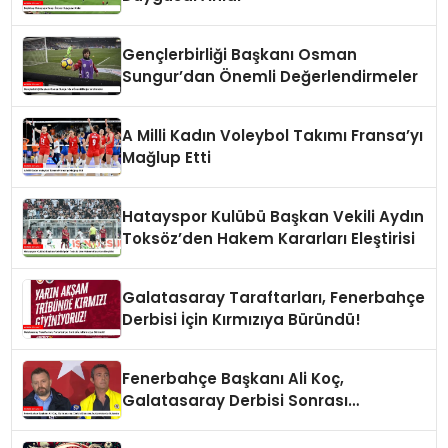
Gençlerbirliği Başkanı Osman
Sungur’dan Önemli Değerlendirmeler
A Milli Kadın Voleybol Takımı Fransa’yı
Mağlup Etti
Hatayspor Kulübü Başkan Vekili Aydın
Toksöz’den Hakem Kararları Eleştirisi
Galatasaray Taraftarları, Fenerbahçe
Derbisi İçin Kırmızıya Büründü!
Fenerbahçe Başkanı Ali Koç,
Galatasaray Derbisi Sonrası
Açıklamalarda Bulundu