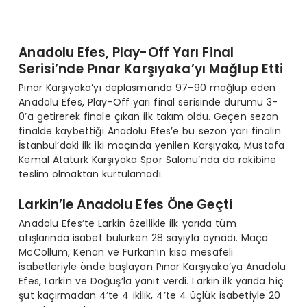
Anadolu Efes, Play-Off Yarı Final
Serisi’nde Pınar Karşıyaka’yı Mağlup Etti
Pınar Karşıyaka’yı deplasmanda 97-90 mağlup eden
Anadolu Efes, Play-Off yarı final serisinde durumu 3-
0’a getirerek finale çıkan ilk takım oldu. Geçen sezon
finalde kaybettiği Anadolu Efes’e bu sezon yarı finalin
İstanbul’daki ilk iki maçında yenilen Karşıyaka, Mustafa
Kemal Atatürk Karşıyaka Spor Salonu’nda da rakibine
teslim olmaktan kurtulamadı.
Larkin’le Anadolu Efes Öne Geçti
Anadolu Efes’te Larkin özellikle ilk yarıda tüm
atışlarında isabet bulurken 28 sayıyla oynadı. Maça
McCollum, Kenan ve Furkan’ın kısa mesafeli
isabetleriyle önde başlayan Pınar Karşıyaka’ya Anadolu
Efes, Larkin ve Doğuş’la yanıt verdi. Larkin ilk yarıda hiç
şut kaçırmadan 4’te 4 ikilik, 4’te 4 üçlük isabetiyle 20