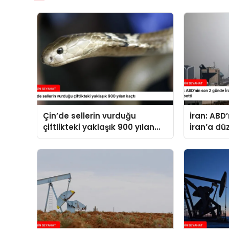
Çin’de sellerin vurduğu
İran: ABD
çiftlikteki yaklaşık 900 yılan
İran’a dü
kaçtı
14 kişi ha