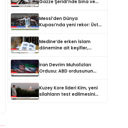
Gazze Şeridi’nde bina ve
yapıları yerle bir ediyor
Messi’den Dünya
Kupası’nda yeni rekor: Üst
üste 7 maçta gol atan ilk
futbolcu oldu
Medine’de erken İslam
dönemine ait keşifler,
Kur’an-ı Kerim’in tarihine ışık
tutuyor
İran Devrim Muhafızları
Ordusu: ABD ordusunun
bölgedeki konuşlanma
noktalarını vurduk
Kuzey Kore lideri Kim, yeni
silahların test edilmesini
izledi