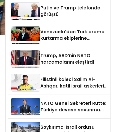
Putin ve Trump telefonda
görüştü
Venezuela’dan Türk arama
kurtarma ekiplerine
kahramanlık nişanı
Trump, ABD’nin NATO
harcamalarını eleştirdi
Filistinli kaleci Salim Al-
Ashqar, katil İsrail askerleri
tarafından öldürüldü
NATO Genel Sekreteri Rutte:
Türkiye devasa savunma
sanayii avantajına sahip
Soykırımcı İsrail ordusu