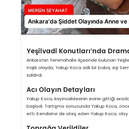
Yeşilvadi Konutları’nda Dram
Ankara’nın Yenimahalle ilçesinde bulunan Yeşile
trajik olayda, Yakup Koca adlı bir baba, eşi Sem
saldırdı.
Acı Olayın Detayları
Yakup Koca, kayınvalidesinin evine gittiği sıra
başladı. Tartışma sonucunda Yakup Koca, önce eş
etti. Kendisine de ateş eden Yakup Koca, olay 
Toprağa Verildiler