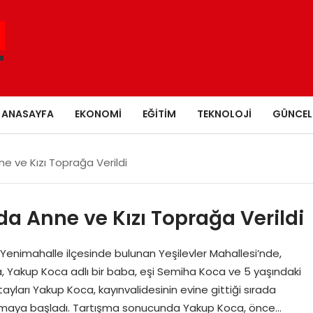
ANASAYFA
EKONOMI
EĞITIM
TEKNOLOJI
GÜNCEL
e ve Kızı Toprağa Verildi
a Anne ve Kızı Toprağa Verildi
 Yenimahalle ilçesinde bulunan Yeşilevler Mahallesi’nde,
a, Yakup Koca adlı bir baba, eşi Semiha Koca ve 5 yaşındaki
Detayları Yakup Koca, kayınvalidesinin evine gittiği sırada
tışmaya başladı. Tartışma sonucunda Yakup Koca, önce…