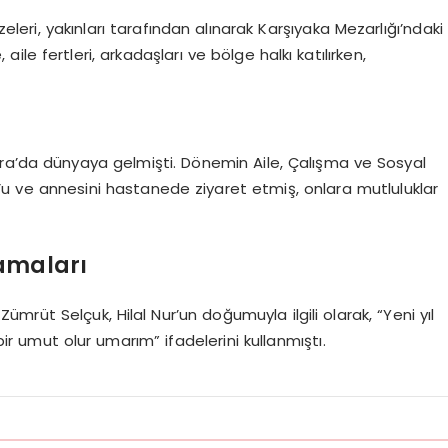
eri, yakınları tarafından alınarak Karşıyaka Mezarlığı’ndaki
le fertleri, arkadaşları ve bölge halkı katılırken,
nkara’da dünyaya gelmişti. Dönemin Aile, Çalışma ve Sosyal
’u ve annesini hastanede ziyaret etmiş, onlara mutluluklar
amaları
mrüt Selçuk, Hilal Nur’un doğumuyla ilgili olarak, “Yeni yıl
r umut olur umarım” ifadelerini kullanmıştı.