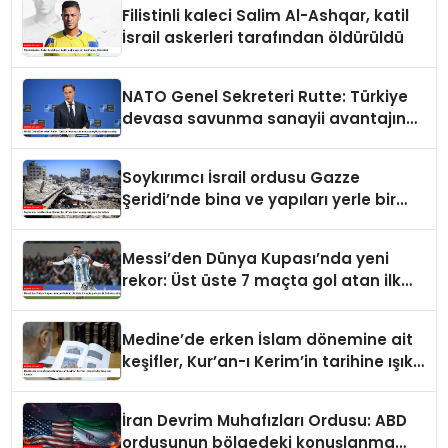
Filistinli kaleci Salim Al-Ashqar, katil
İsrail askerleri tarafından öldürüldü
NATO Genel Sekreteri Rutte: Türkiye
devasa savunma sanayii avantajına
sahip
Soykırımcı İsrail ordusu Gazze
Şeridi’nde bina ve yapıları yerle bir
ediyor
Messi’den Dünya Kupası’nda yeni
rekor: Üst üste 7 maçta gol atan ilk
futbolcu oldu
Medine’de erken İslam dönemine ait
keşifler, Kur’an-ı Kerim’in tarihine ışık
tutuyor
İran Devrim Muhafızları Ordusu: ABD
ordusunun bölgedeki konuşlanma