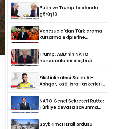
Putin ve Trump telefonda
görüştü
Venezuela’dan Türk arama
kurtarma ekiplerine
kahramanlık nişanı
Trump, ABD’nin NATO
harcamalarını eleştirdi
Filistinli kaleci Salim Al-
Ashqar, katil İsrail askerleri
tarafından öldürüldü
NATO Genel Sekreteri Rutte:
Türkiye devasa savunma
sanayii avantajına sahip
Soykırımcı İsrail ordusu