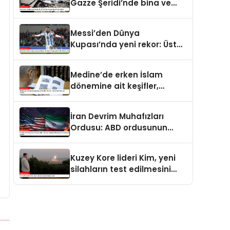
Gazze Şeridi’nde bina ve
yapıları yerle bir ediyor
Messi’den Dünya
Kupası’nda yeni rekor: Üst
üste 7 maçta gol atan ilk
futbolcu oldu
Medine’de erken İslam
dönemine ait keşifler,
Kur’an-ı Kerim’in tarihine ışık
tutuyor
İran Devrim Muhafızları
Ordusu: ABD ordusunun
bölgedeki konuşlanma
noktalarını vurduk
Kuzey Kore lideri Kim, yeni
silahların test edilmesini
izledi