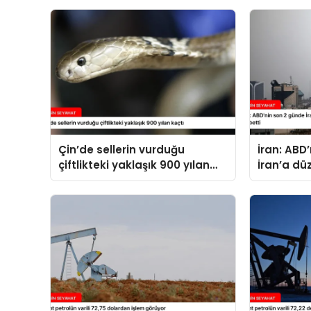
Çin’de sellerin vurduğu
İran: ABD
çiftlikteki yaklaşık 900 yılan
İran’a dü
kaçtı
14 kişi ha