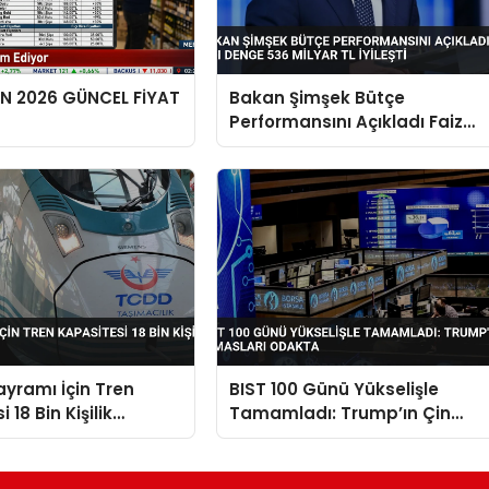
EN 2026 GÜNCEL FİYAT
Bakan Şimşek Bütçe
Performansını Açıkladı Faiz
Dışı Denge 536 Milyar TL İyileşt
yramı İçin Tren
BIST 100 Günü Yükselişle
 18 Bin Kişilik
Tamamladı: Trump’ın Çin
Temasları Odakta