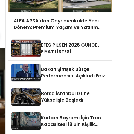
ALFA ARSA’dan Gayrimenkulde Yeni
Dönem: Premium Yaşam ve Yatırım
Fırsatları Bir Arada
EFES PİLSEN 2026 GÜNCEL
FİYAT LİSTESİ
Bakan Şimşek Bütçe
Performansını Açıkladı Faiz
Dışı Denge 536 Milyar TL
İyileşti
Borsa İstanbul Güne
Yükselişle Başladı
Kurban Bayramı İçin Tren
Kapasitesi 18 Bin Kişilik
Artırılıyor