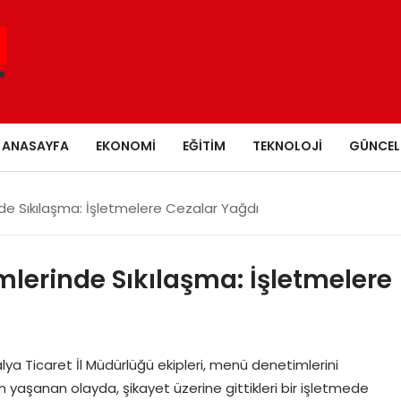
ANASAYFA
EKONOMI
EĞITIM
TEKNOLOJI
GÜNCEL
e Sıkılaşma: İşletmelere Cezalar Yağdı
lerinde Sıkılaşma: İşletmelere
a Ticaret İl Müdürlüğü ekipleri, menü denetimlerini
on yaşanan olayda, şikayet üzerine gittikleri bir işletmede