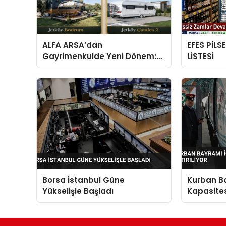
ALFA ARSA’dan
EFES PİLS
Gayrimenkulde Yeni Dönem:
LİSTESİ
Premium Yaşam ve Yatırım
Fırsatları Bir Arada
Borsa İstanbul Güne
Kurban Ba
Yükselişle Başladı
Kapasitesi
Artırılıyor