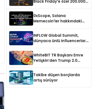
Black Friday’e özel 200.000
USDT ödül havuzu
0xScope, Solana
Memecoin’ler hakkındaki
içgörü ve stratejilerini
açıkladı
INFLOW Global Summit,
dünyaca ünlü Influencerları
İstanbul’da buluşturuyor
WhiteBIT TR Başkanı Emre
Yetişkin’den Trump 2.0
değerlendirmesi
Takibe düşen borçlarda
artış sürüyor