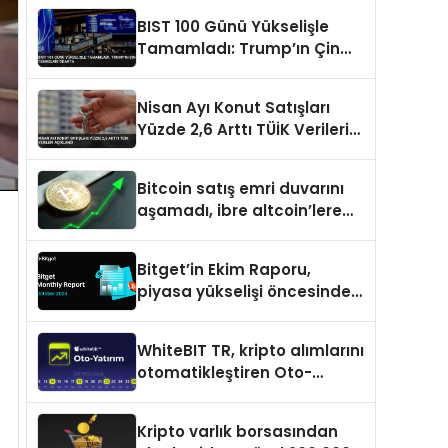
BIST 100 Günü Yükselişle
Tamamladı: Trump’ın Çin
Temasları Odakta
Nisan Ayı Konut Satışları
Yüzde 2,6 Arttı TÜİK Verileri
Açıklandı
Bitcoin satış emri duvarını
aşamadı, ibre altcoin’lere
döndü
Bitget’in Ekim Raporu,
piyasa yükselişi öncesinde
büyüme ve inovasyon
gösteriyor
WhiteBIT TR, kripto alımlarını
otomatikleştiren Oto-
Yatırım ürününü duyurdu
Kripto varlık borsasından