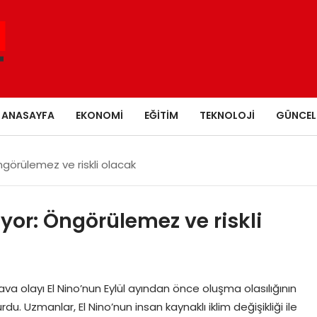
ANASAYFA
EKONOMI
EĞITIM
TEKNOLOJI
GÜNCEL
Öngörülemez ve riskli olacak
ıyor: Öngörülemez ve riskli
 olayı El Nino’nun Eylül ayından önce oluşma olasılığının
 Uzmanlar, El Nino’nun insan kaynaklı iklim değişikliği ile