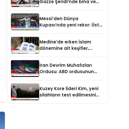
Gazze Şeridi’nde bina ve
yapıları yerle bir ediyor
Messi’den Dünya
Kupası’nda yeni rekor: Üst
üste 7 maçta gol atan ilk
futbolcu oldu
Medine’de erken İslam
dönemine ait keşifler,
Kur’an-ı Kerim’in tarihine ışık
tutuyor
İran Devrim Muhafızları
Ordusu: ABD ordusunun
bölgedeki konuşlanma
noktalarını vurduk
Kuzey Kore lideri Kim, yeni
silahların test edilmesini
izledi