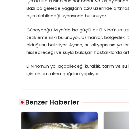
Çin’de ise El Nino’nun sonbahar ve kış aylarında y
Bazı bölgelerde yağışların %20 üzerinde artması
aşırı olabileceği uyarısında bulunuyor.
Güneydoğu Asya’da ise güçlü bir El Nino’nun uzun 
tetikleme riski bulunuyor. Uzmanlar, bölgedeki t
olduğunu belirtiyor. Ayrıca, su altyapısının yete
hissedileceği ve suyla bulaşan hastalıklarda artı
El Nino’nun yol açabileceği kuraklık, tarım ve su
için önlem alma çağrıları yapılıyor.
Benzer Haberler