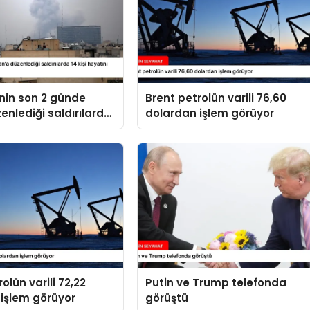
’nin son 2 günde
Brent petrolün varili 76,60
zenlediği saldırılarda
dolardan işlem görüyor
yatını kaybetti
olün varili 72,22
Putin ve Trump telefonda
işlem görüyor
görüştü