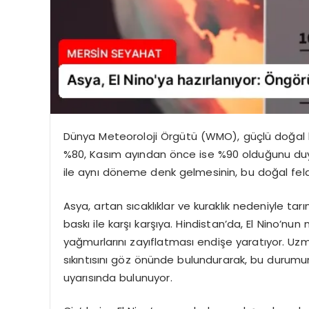
Dünya Meteoroloji Örgütü (WMO), güçlü doğal ha
%80, Kasım ayından önce ise %90 olduğunu duyurd
ile aynı döneme denk gelmesinin, bu doğal felake
Asya, artan sıcaklıklar ve kuraklık nedeniyle tar
baskı ile karşı karşıya. Hindistan’da, El Nino’n
yağmurlarını zayıflatması endişe yaratıyor. Uzm
sıkıntısını göz önünde bulundurarak, bu durumu
uyarısında bulunuyor.