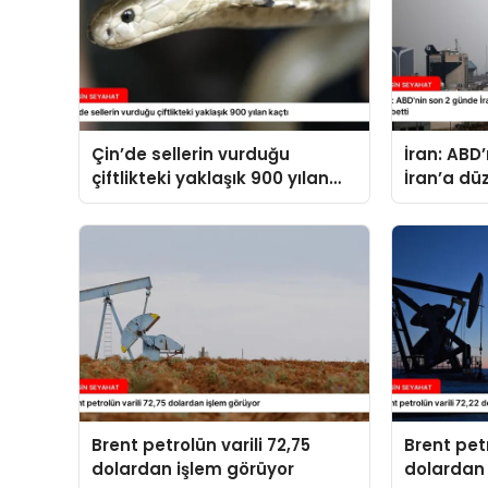
Çin’de sellerin vurduğu
İran: ABD
çiftlikteki yaklaşık 900 yılan
İran’a dü
kaçtı
14 kişi ha
Brent petrolün varili 72,75
Brent petr
dolardan işlem görüyor
dolardan 