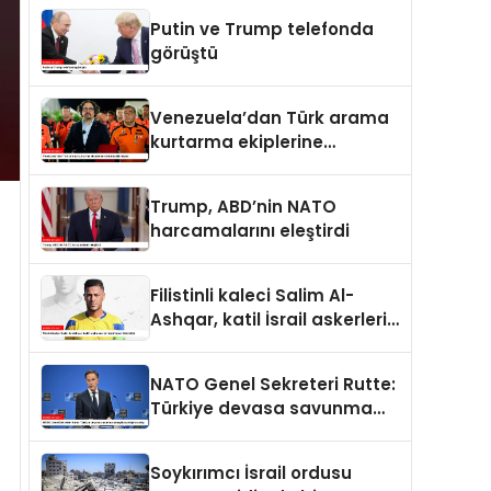
Putin ve Trump telefonda
görüştü
Venezuela’dan Türk arama
kurtarma ekiplerine
kahramanlık nişanı
Trump, ABD’nin NATO
harcamalarını eleştirdi
Filistinli kaleci Salim Al-
Ashqar, katil İsrail askerleri
tarafından öldürüldü
NATO Genel Sekreteri Rutte:
Türkiye devasa savunma
sanayii avantajına sahip
Soykırımcı İsrail ordusu