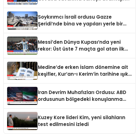
sahip
Soykırımcı İsrail ordusu Gazze
Şeridi’nde bina ve yapıları yerle bir
ediyor
Messi’den Dünya Kupası’nda yeni
rekor: Üst üste 7 maçta gol atan ilk
futbolcu oldu
Medine’de erken İslam dönemine ait
keşifler, Kur’an-ı Kerim’in tarihine ışık
tutuyor
İran Devrim Muhafızları Ordusu: ABD
ordusunun bölgedeki konuşlanma
noktalarını vurduk
Kuzey Kore lideri Kim, yeni silahların
test edilmesini izledi