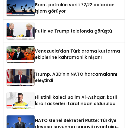
Brent petrolün varili 72,22 dolardan
işlem görüyor
Putin ve Trump telefonda görüştü
Venezuela’dan Türk arama kurtarma
ekiplerine kahramanlık nişanı
Trump, ABD’nin NATO harcamalarını
eleştirdi
Filistinli kaleci Salim Al-Ashqar, katil
İsrail askerleri tarafından öldürüldü
NATO Genel Sekreteri Rutte: Türkiye
devasa savunma sanayii avantajına