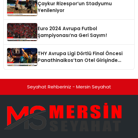
Çaykur Rizespor’un Stadyumu
Yenileniyor
Euro 2024 Avrupa Futbol
Şampiyonası’na Geri Sayım!
THY Avrupa Ligi Dörtlü Final Öncesi
Panathinaikos’tan Otel Girişinde
Tepki
Seyahat Rehberiniz - Mersin Seyahat