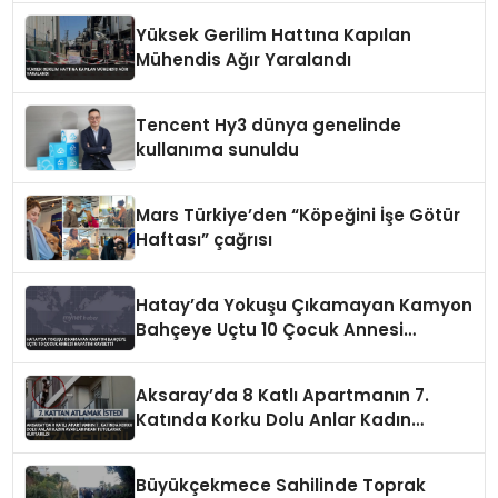
Yüksek Gerilim Hattına Kapılan
Mühendis Ağır Yaralandı
Tencent Hy3 dünya genelinde
kullanıma sunuldu
Mars Türkiye’den “Köpeğini İşe Götür
Haftası” çağrısı
Hatay’da Yokuşu Çıkamayan Kamyon
Bahçeye Uçtu 10 Çocuk Annesi
Hayatını Kaybetti
Aksaray’da 8 Katlı Apartmanın 7.
Katında Korku Dolu Anlar Kadın
Ayaklarından Tutularak Kurtarıldı
Büyükçekmece Sahilinde Toprak