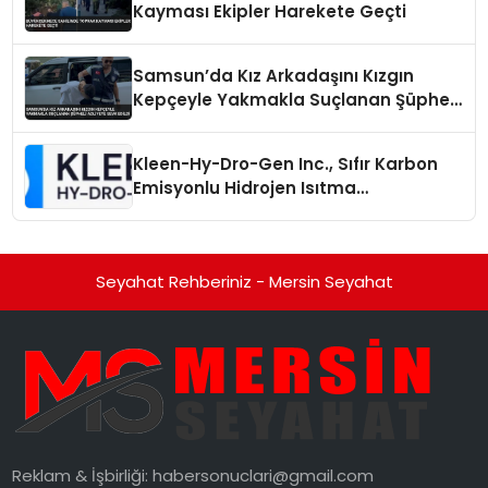
Kayması Ekipler Harekete Geçti
Samsun’da Kız Arkadaşını Kızgın
Kepçeyle Yakmakla Suçlanan Şüpheli
Adliyeye Sevk Edildi
Kleen-Hy-Dro-Gen Inc., Sıfır Karbon
Emisyonlu Hidrojen Isıtma
Teknolojisinde ISO ve TSSA
Düzenleyici Onaylarını Aldı
Seyahat Rehberiniz - Mersin Seyahat
Reklam & İşbirliği:
habersonuclari@gmail.com