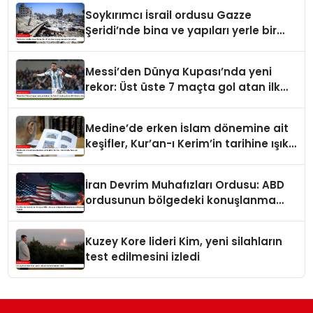
Soykırımcı İsrail ordusu Gazze
Şeridi’nde bina ve yapıları yerle bir
ediyor
Messi’den Dünya Kupası’nda yeni
rekor: Üst üste 7 maçta gol atan ilk
futbolcu oldu
Medine’de erken İslam dönemine ait
keşifler, Kur’an-ı Kerim’in tarihine ışık
tutuyor
İran Devrim Muhafızları Ordusu: ABD
ordusunun bölgedeki konuşlanma
noktalarını vurduk
Kuzey Kore lideri Kim, yeni silahların
test edilmesini izledi