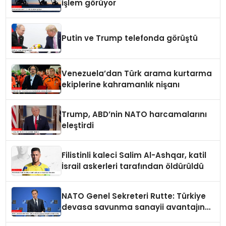
işlem görüyor
Putin ve Trump telefonda görüştü
Venezuela’dan Türk arama kurtarma
ekiplerine kahramanlık nişanı
Trump, ABD’nin NATO harcamalarını
eleştirdi
Filistinli kaleci Salim Al-Ashqar, katil
İsrail askerleri tarafından öldürüldü
NATO Genel Sekreteri Rutte: Türkiye
devasa savunma sanayii avantajına
sahip