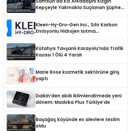
Samsun’da Kız Arkadaşını Kızgın
Kepçeyle Yakmakla Suçlanan Şüpheli
Adliyeye Sevk Edildi
Kleen-Hy-Dro-Gen Inc., Sıfır Karbon
Emisyonlu Hidrojen Isıtma
Teknolojisinde ISO ve TSSA
Düzenleyici Onaylarını Aldı
Kütahya Tavşanlı Karayolu’nda Trafik
Kazası 1 Ölü 4 Yaralı
Marie Rose kozmetik sektörüne giriş
yaptı
Daikin’den akıllı iklimlendirmede yeni
dönem: Madoka Plus Türkiye’de
Başağaç köyünde ev alevlere teslim
oldu