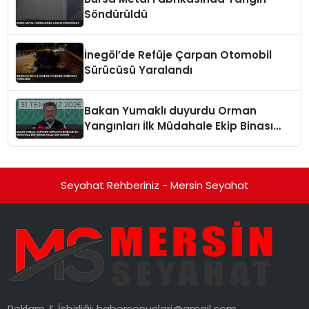
Söndürüldü
İnegöl’de Refüje Çarpan Otomobil
Sürücüsü Yaralandı
Bakan Yumaklı duyurdu Orman
Yangınları İlk Müdahale Ekip Binası
açıldı Son Durum
Seyahat Rehberiniz - Mersin Seyahat
Reklam & İşbirliği:
habersonuclari@gmail.com