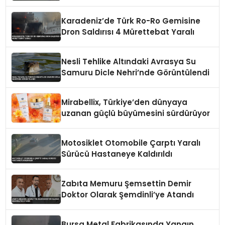
Karadeniz’de Türk Ro-Ro Gemisine
Dron Saldırısı 4 Mürettebat Yaralı
Nesli Tehlike Altındaki Avrasya Su
Samuru Dicle Nehri’nde Görüntülendi
Mirabellix, Türkiye’den dünyaya
uzanan güçlü büyümesini sürdürüyor
Motosiklet Otomobile Çarptı Yaralı
Sürücü Hastaneye Kaldırıldı
Zabıta Memuru Şemsettin Demir
Doktor Olarak Şemdinli’ye Atandı
Bursa Metal Fabrikasında Yangın