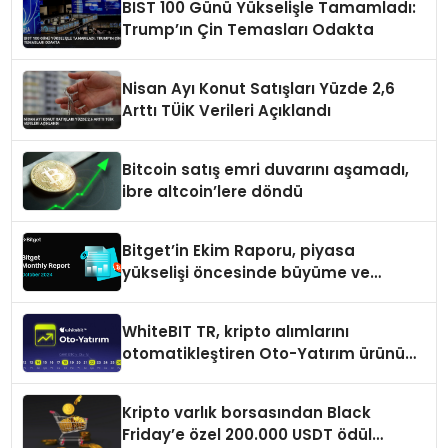
BIST 100 Günü Yükselişle Tamamladı:
Trump’ın Çin Temasları Odakta
Nisan Ayı Konut Satışları Yüzde 2,6
Arttı TÜİK Verileri Açıklandı
Bitcoin satış emri duvarını aşamadı,
ibre altcoin’lere döndü
Bitget’in Ekim Raporu, piyasa
yükselişi öncesinde büyüme ve
inovasyon gösteriyor
WhiteBIT TR, kripto alımlarını
otomatikleştiren Oto-Yatırım ürününü
duyurdu
Kripto varlık borsasından Black
Friday’e özel 200.000 USDT ödül