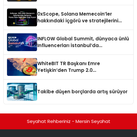
havuzu
0xScope, Solana Memecoin’ler
hakkındaki içgörü ve stratejilerini
açıkladı
INFLOW Global Summit, dünyaca ünlü
Influencerları İstanbul’da
buluşturuyor
WhiteBIT TR Başkanı Emre
Yetişkin’den Trump 2.0
değerlendirmesi
Takibe düşen borçlarda artış sürüyor
Seyahat Rehberiniz - Mersin Seyahat