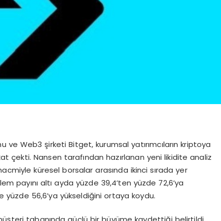
u ve Web3 şirketi Bitget, kurumsal yatırımcıların kriptoya
at çekti. Nansen tarafından hazırlanan yeni likidite analiz
 hacmiyle küresel borsalar arasında ikinci sırada yer
işlem payını altı ayda yüzde 39,4’ten yüzde 72,6’ya
ise yüzde 56,6’ya yükseldiğini ortaya koydu.
üşteri tabanında güçlü bir büyüme kaydettiği belirtildi.