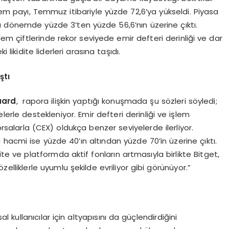
m payı, Temmuz itibariyle yüzde 72,6’ya yükseldi. Piyasa
nı dönemde yüzde 3’ten yüzde 56,6’nın üzerine çıktı.
m çiftlerinde rekor seviyede emir defteri derinliği ve dar
 likidite liderleri arasına taşıdı.
ştı
aard
, rapora ilişkin yaptığı konuşmada şu sözleri söyledi;
irmelerle destekleniyor. Emir defteri derinliği ve işlem
rsalarla (CEX) oldukça benzer seviyelerde ilerliyor.
hacmi ise yüzde 40’ın altından yüzde 70’in üzerine çıktı.
ite ve platformda aktif fonların artmasıyla birlikte Bitget,
lliklerle uyumlu şekilde evriliyor gibi görünüyor.”
al kullanıcılar için altyapısını da güçlendirdiğini