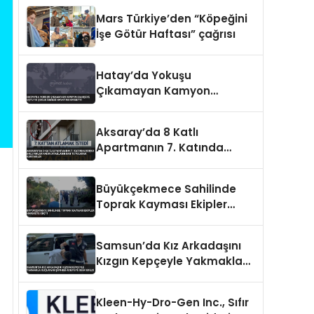
Mars Türkiye’den “Köpeğini
İşe Götür Haftası” çağrısı
Hatay’da Yokuşu
Çıkamayan Kamyon
Bahçeye Uçtu 10 Çocuk
Annesi Hayatını Kaybetti
Aksaray’da 8 Katlı
Apartmanın 7. Katında
Korku Dolu Anlar Kadın
Ayaklarından Tutularak
Büyükçekmece Sahilinde
Kurtarıldı
Toprak Kayması Ekipler
Harekete Geçti
Samsun’da Kız Arkadaşını
Kızgın Kepçeyle Yakmakla
Suçlanan Şüpheli Adliyeye
Sevk Edildi
Kleen-Hy-Dro-Gen Inc., Sıfır