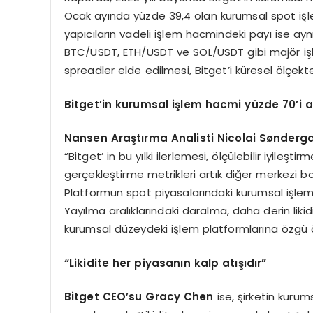
Ocak ayında yüzde 39,4 olan kurumsal spot işle
yapıcıların vadeli işlem hacmindeki payı ise ay
BTC/USDT, ETH/USDT ve SOL/USDT gibi majör işle
spreadler elde edilmesi, Bitget’i küresel ölçekteki
Bitget
’
in kurumsal işlem hacmi yüzde 70
’
i a
Nansen Ara
ştı
rma Analisti Nicolai S
ønderg
“Bitget’ in bu yılki ilerlemesi, ölçülebilir iyileşt
gerçekleştirme metrikleri artık diğer merkezi bo
Platformun spot piyasalarındaki kurumsal işlem 
Yayılma aralıklarındaki daralma, daha derin likid
kurumsal düzeydeki işlem platformlarına özgü öze
“
Likidite her piyasanın kalp atışıdır”
Bitget CEO
’
su Gracy Chen
ise, şirketin kurums