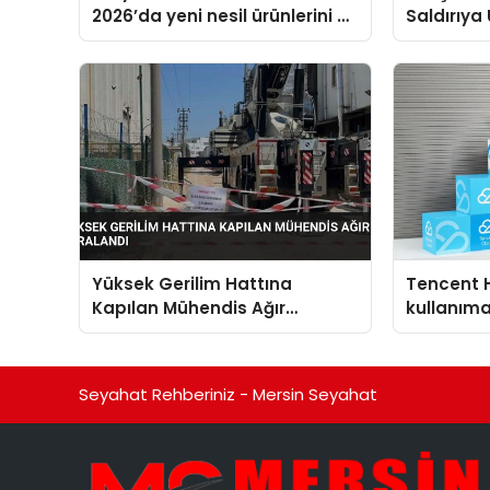
2026’da yeni nesil ürünlerini ve
Saldırıya
global marka vizyonunu
Kaldırıldı
sergiledi
Yüksek Gerilim Hattına
Tencent 
Kapılan Mühendis Ağır
kullanım
Yaralandı
Seyahat Rehberiniz - Mersin Seyahat