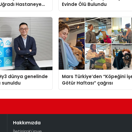
 Uğradı Hastaneye
Evinde Ölü Bulundu
Hy3 dünya genelinde
Mars Türkiye’den “Köpeğini İş
a sunuldu
Götür Haftası” çağrısı
Hakkımızda
İletişim
Künye