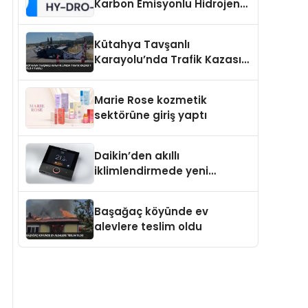
Karbon Emisyonlu Hidrojen
Isıtma Teknolojisinde ISO ve
TSSA Düzenleyici Onaylarını
Kütahya Tavşanlı
Aldı
Karayolu’nda Trafik Kazası 1
Ölü 4 Yaralı
Marie Rose kozmetik
sektörüne giriş yaptı
Daikin’den akıllı
iklimlendirmede yeni
dönem: Madoka Plus
Türkiye’de
Başağaç köyünde ev
alevlere teslim oldu