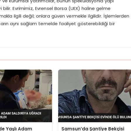
dır ve kurumsal yatırımcılar, bunun spekülasyonla yapı
i bilir. Evrimimiz, Evrensel Borsa (UEX) haline gelme
kla ilgili değil; onlara güven vermekle ilgilidir. İşlemlerden
arın aynı sağlam temelde faaliyet gösterebildiği bir
’de Yaşlı Adam
Samsun’da Şantiye Bekçisi