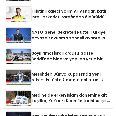
Filistinli kaleci Salim Al-Ashqar, katil
İsrail askerleri tarafından öldürüldü
NATO Genel Sekreteri Rutte: Türkiye
devasa savunma sanayii avantajına
sahip
Soykırımcı İsrail ordusu Gazze
Şeridi’nde bina ve yapıları yerle bir
ediyor
Messi’den Dünya Kupası’nda yeni
rekor: Üst üste 7 maçta gol atan ilk
futbolcu oldu
Medine’de erken İslam dönemine ait
keşifler, Kur’an-ı Kerim’in tarihine ışık
tutuyor