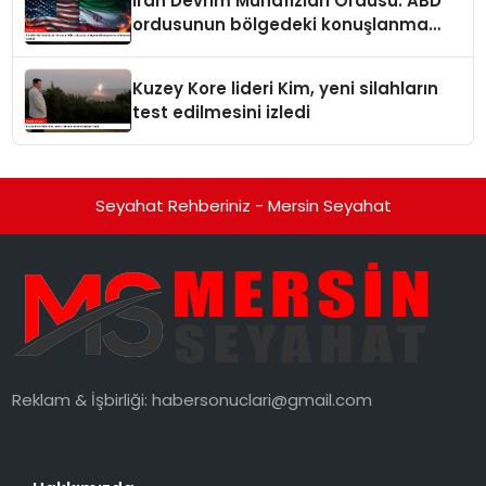
İran Devrim Muhafızları Ordusu: ABD
ordusunun bölgedeki konuşlanma
noktalarını vurduk
Kuzey Kore lideri Kim, yeni silahların
test edilmesini izledi
Seyahat Rehberiniz - Mersin Seyahat
Reklam & İşbirliği:
habersonuclari@gmail.com