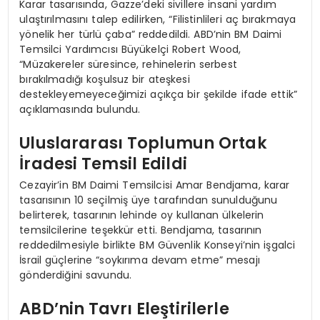
Karar tasarısında, Gazze’deki sivillere insani yardım
ulaştırılmasını talep edilirken, “Filistinlileri aç bırakmaya
yönelik her türlü çaba” reddedildi. ABD’nin BM Daimi
Temsilci Yardımcısı Büyükelçi Robert Wood,
“Müzakereler süresince, rehinelerin serbest
bırakılmadığı koşulsuz bir ateşkesi
destekleyemeyeceğimizi açıkça bir şekilde ifade ettik”
açıklamasında bulundu.
Uluslararası Toplumun Ortak
İradesi Temsil Edildi
Cezayir’in BM Daimi Temsilcisi Amar Bendjama, karar
tasarısının 10 seçilmiş üye tarafından sunulduğunu
belirterek, tasarının lehinde oy kullanan ülkelerin
temsilcilerine teşekkür etti. Bendjama, tasarının
reddedilmesiyle birlikte BM Güvenlik Konseyi’nin işgalci
İsrail güçlerine “soykırıma devam etme” mesajı
gönderdiğini savundu.
ABD’nin Tavrı Eleştirilerle