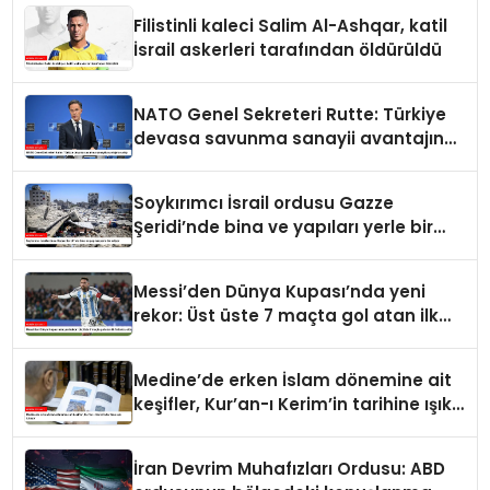
Filistinli kaleci Salim Al-Ashqar, katil
İsrail askerleri tarafından öldürüldü
NATO Genel Sekreteri Rutte: Türkiye
devasa savunma sanayii avantajına
sahip
Soykırımcı İsrail ordusu Gazze
Şeridi’nde bina ve yapıları yerle bir
ediyor
Messi’den Dünya Kupası’nda yeni
rekor: Üst üste 7 maçta gol atan ilk
futbolcu oldu
Medine’de erken İslam dönemine ait
keşifler, Kur’an-ı Kerim’in tarihine ışık
tutuyor
İran Devrim Muhafızları Ordusu: ABD