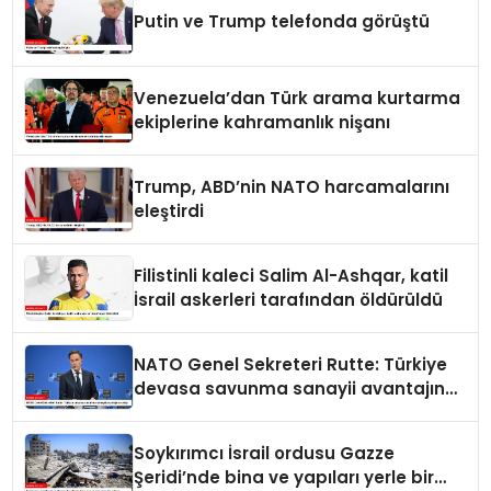
Putin ve Trump telefonda görüştü
Venezuela’dan Türk arama kurtarma
ekiplerine kahramanlık nişanı
Trump, ABD’nin NATO harcamalarını
eleştirdi
Filistinli kaleci Salim Al-Ashqar, katil
İsrail askerleri tarafından öldürüldü
NATO Genel Sekreteri Rutte: Türkiye
devasa savunma sanayii avantajına
sahip
Soykırımcı İsrail ordusu Gazze
Şeridi’nde bina ve yapıları yerle bir