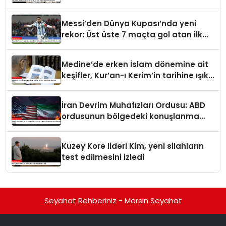
ediyor
Messi’den Dünya Kupası’nda yeni
rekor: Üst üste 7 maçta gol atan ilk
futbolcu oldu
Medine’de erken İslam dönemine ait
keşifler, Kur’an-ı Kerim’in tarihine ışık
tutuyor
İran Devrim Muhafızları Ordusu: ABD
ordusunun bölgedeki konuşlanma
noktalarını vurduk
Kuzey Kore lideri Kim, yeni silahların
test edilmesini izledi
Seyahat Rehberiniz - Mersin Seyahat