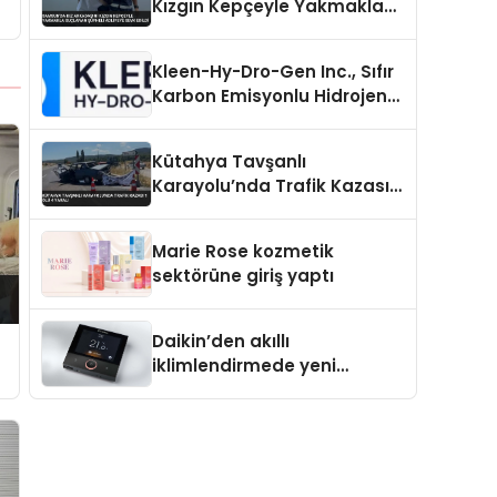
Kızgın Kepçeyle Yakmakla
Suçlanan Şüpheli Adliyeye
Sevk Edildi
Kleen-Hy-Dro-Gen Inc., Sıfır
Karbon Emisyonlu Hidrojen
Isıtma Teknolojisinde ISO ve
TSSA Düzenleyici Onaylarını
Kütahya Tavşanlı
Aldı
Karayolu’nda Trafik Kazası 1
Ölü 4 Yaralı
Marie Rose kozmetik
sektörüne giriş yaptı
Daikin’den akıllı
iklimlendirmede yeni
dönem: Madoka Plus
Türkiye’de