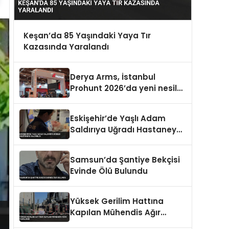
Keşan’da 85 Yaşındaki Yaya Tır
Kazasında Yaralandı
Derya Arms, İstanbul
Prohunt 2026’da yeni nesil
ürünlerini ve global marka
vizyonunu sergiledi
Eskişehir’de Yaşlı Adam
Saldırıya Uğradı Hastaneye
Kaldırıldı
Samsun’da Şantiye Bekçisi
Evinde Ölü Bulundu
Yüksek Gerilim Hattına
Kapılan Mühendis Ağır
Yaralandı