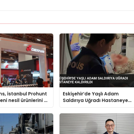
s, İstanbul Prohunt
Eskişehir’de Yaşlı Adam
ni nesil ürünlerini ve
Saldırıya Uğradı Hastaneye
arka vizyonunu
Kaldırıldı