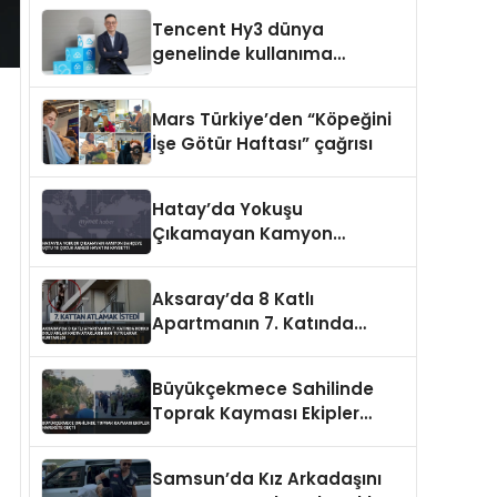
Tencent Hy3 dünya
genelinde kullanıma
sunuldu
Mars Türkiye’den “Köpeğini
İşe Götür Haftası” çağrısı
Hatay’da Yokuşu
Çıkamayan Kamyon
Bahçeye Uçtu 10 Çocuk
Annesi Hayatını Kaybetti
Aksaray’da 8 Katlı
Apartmanın 7. Katında
Korku Dolu Anlar Kadın
Ayaklarından Tutularak
Büyükçekmece Sahilinde
Kurtarıldı
Toprak Kayması Ekipler
Harekete Geçti
Samsun’da Kız Arkadaşını