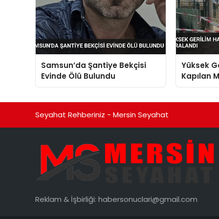
Samsun’da Şantiye Bekçisi
Yüksek Ge
Evinde Ölü Bulundu
Kapılan M
Yaraland
Seyahat Rehberiniz - Mersin Seyahat
Reklam & İşbirliği:
habersonuclari@gmail.com