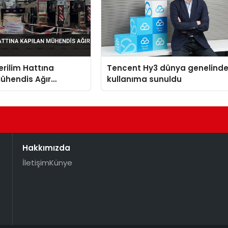
rilim Hattına
Tencent Hy3 dünya genelind
ühendis Ağır
kullanıma sunuldu
ı
Hakkımızda
İletişim
Künye