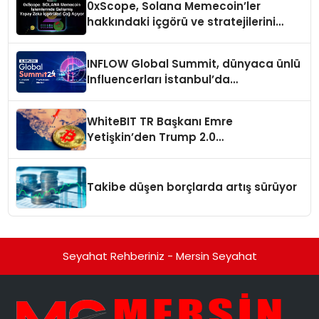
0xScope, Solana Memecoin’ler
hakkındaki içgörü ve stratejilerini
açıkladı
INFLOW Global Summit, dünyaca ünlü
Influencerları İstanbul’da
buluşturuyor
WhiteBIT TR Başkanı Emre
Yetişkin’den Trump 2.0
değerlendirmesi
Takibe düşen borçlarda artış sürüyor
Seyahat Rehberiniz - Mersin Seyahat