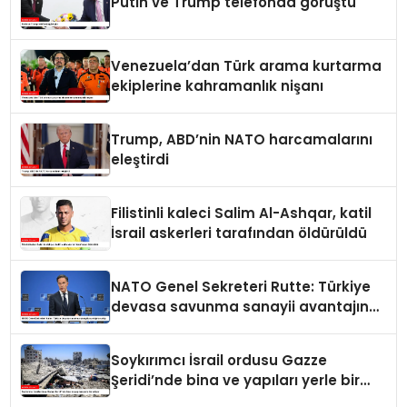
Putin ve Trump telefonda görüştü
Venezuela’dan Türk arama kurtarma
ekiplerine kahramanlık nişanı
Trump, ABD’nin NATO harcamalarını
eleştirdi
Filistinli kaleci Salim Al-Ashqar, katil
İsrail askerleri tarafından öldürüldü
NATO Genel Sekreteri Rutte: Türkiye
devasa savunma sanayii avantajına
sahip
Soykırımcı İsrail ordusu Gazze
Şeridi’nde bina ve yapıları yerle bir
ediyor