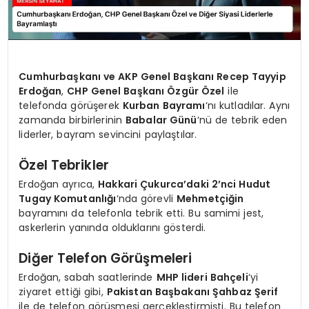
Cumhurbaşkanı ve AKP Genel Başkanı Recep Tayyip
Erdoğan
,
CHP Genel Başkanı Özgür Özel
ile
telefonda görüşerek
Kurban Bayramı
‘nı kutladılar. Aynı
zamanda birbirlerinin
Babalar Günü
‘nü de tebrik eden
liderler, bayram sevincini paylaştılar.
Özel Tebrikler
Erdoğan ayrıca,
Hakkari Çukurca’daki 2’nci Hudut
Tugay Komutanlığı
‘nda görevli
Mehmetçiğin
bayramını da telefonla tebrik etti. Bu samimi jest,
askerlerin yanında olduklarını gösterdi.
Diğer Telefon Görüşmeleri
Erdoğan, sabah saatlerinde
MHP lideri Bahçeli
‘yi
ziyaret ettiği gibi,
Pakistan Başbakanı Şahbaz Şerif
ile de telefon görüşmesi gerçekleştirmişti. Bu telefon