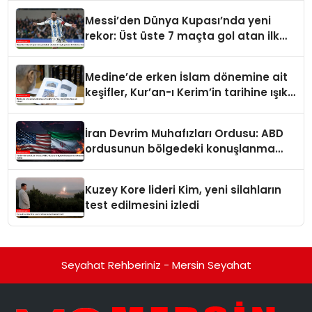
Messi’den Dünya Kupası’nda yeni
rekor: Üst üste 7 maçta gol atan ilk
futbolcu oldu
Medine’de erken İslam dönemine ait
keşifler, Kur’an-ı Kerim’in tarihine ışık
tutuyor
İran Devrim Muhafızları Ordusu: ABD
ordusunun bölgedeki konuşlanma
noktalarını vurduk
Kuzey Kore lideri Kim, yeni silahların
test edilmesini izledi
Seyahat Rehberiniz - Mersin Seyahat