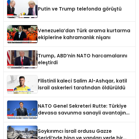
Putin ve Trump telefonda görüştü
Venezuela’dan Türk arama kurtarma
ekiplerine kahramanlık nişanı
Trump, ABD’nin NATO harcamalarını
eleştirdi
Filistinli kaleci Salim Al-Ashqar, katil
İsrail askerleri tarafından öldürüldü
NATO Genel Sekreteri Rutte: Türkiye
devasa savunma sanayii avantajına
sahip
Soykırımcı İsrail ordusu Gazze
Şeridi’nde bina ve yapıları yerle bir