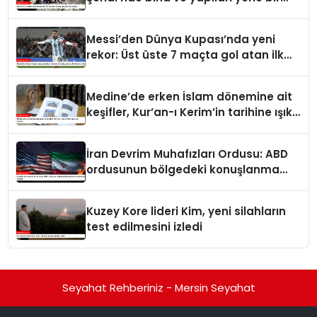
ediyor
Messi’den Dünya Kupası’nda yeni
rekor: Üst üste 7 maçta gol atan ilk
futbolcu oldu
Medine’de erken İslam dönemine ait
keşifler, Kur’an-ı Kerim’in tarihine ışık
tutuyor
İran Devrim Muhafızları Ordusu: ABD
ordusunun bölgedeki konuşlanma
noktalarını vurduk
Kuzey Kore lideri Kim, yeni silahların
test edilmesini izledi
Seyahat Rehberiniz - Mersin Seyahat