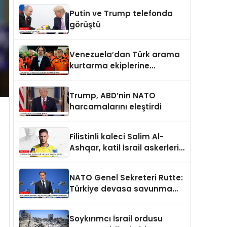
Putin ve Trump telefonda
görüştü
Venezuela’dan Türk arama
kurtarma ekiplerine
kahramanlık nişanı
Trump, ABD’nin NATO
harcamalarını eleştirdi
Filistinli kaleci Salim Al-
Ashqar, katil İsrail askerleri
tarafından öldürüldü
NATO Genel Sekreteri Rutte:
Türkiye devasa savunma
sanayii avantajına sahip
Soykırımcı İsrail ordusu