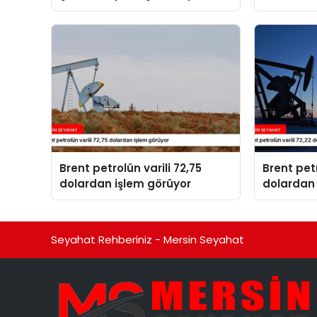
kaçtı
14 kişi ha
Brent petrolün varili 72,75
Brent petr
dolardan işlem görüyor
dolardan 
Seyahat Rehberiniz - Mersin Seyahat