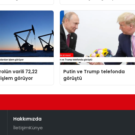
yatını kaybetti
olün varili 72,22
Putin ve Trump telefonda
işlem görüyor
görüştü
Hakkımızda
İletişim
Künye