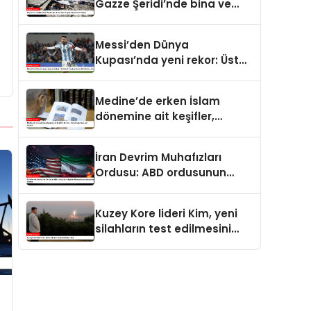
Gazze Şeridi’nde bina ve
yapıları yerle bir ediyor
Messi’den Dünya
Kupası’nda yeni rekor: Üst
üste 7 maçta gol atan ilk
futbolcu oldu
Medine’de erken İslam
dönemine ait keşifler,
Kur’an-ı Kerim’in tarihine ışık
tutuyor
İran Devrim Muhafızları
Ordusu: ABD ordusunun
bölgedeki konuşlanma
noktalarını vurduk
Kuzey Kore lideri Kim, yeni
silahların test edilmesini
izledi