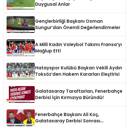
Duygusal Anlar
Gençlerbirliği Başkanı Osman
Sungur’dan Önemli Değerlendirmeler
A Milli Kadın Voleybol Takımı Fransa’yı
Mağlup Etti
Hatayspor Kulübü Başkan Vekili Aydın
Toksöz’den Hakem Kararları Eleştirisi
Galatasaray Taraftarları, Fenerbahçe
Derbisi İçin Kırmızıya Büründü!
Fenerbahçe Başkanı Ali Koç,
Galatasaray Derbisi Sonrası
Açıklamalarda Bulundu