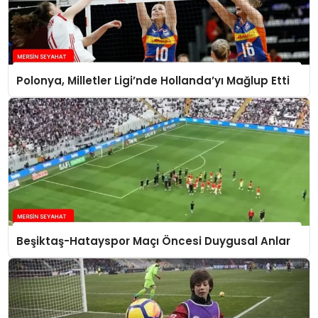
Polonya, Milletler Ligi’nde Hollanda’yı Mağlup Etti
Beşiktaş-Hatayspor Maçı Öncesi Duygusal Anlar