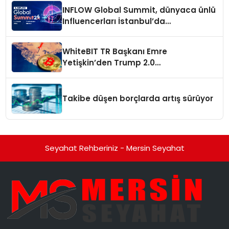
INFLOW Global Summit, dünyaca ünlü
Influencerları İstanbul’da
buluşturuyor
WhiteBIT TR Başkanı Emre
Yetişkin’den Trump 2.0
değerlendirmesi
Takibe düşen borçlarda artış sürüyor
Seyahat Rehberiniz - Mersin Seyahat