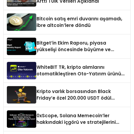
Arttı TÜİK Verileri Açıklandı
Bitcoin satış emri duvarını aşamadı,
ibre altcoin’lere döndü
Bitget’in Ekim Raporu, piyasa
yükselişi öncesinde büyüme ve
inovasyon gösteriyor
WhiteBIT TR, kripto alımlarını
otomatikleştiren Oto-Yatırım ürününü
duyurdu
Kripto varlık borsasından Black
Friday’e özel 200.000 USDT ödül
havuzu
0xScope, Solana Memecoin’ler
hakkındaki içgörü ve stratejilerini
açıkladı