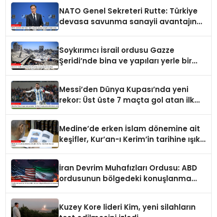
NATO Genel Sekreteri Rutte: Türkiye
devasa savunma sanayii avantajına
sahip
Soykırımcı İsrail ordusu Gazze
Şeridi’nde bina ve yapıları yerle bir
ediyor
Messi’den Dünya Kupası’nda yeni
rekor: Üst üste 7 maçta gol atan ilk
futbolcu oldu
Medine’de erken İslam dönemine ait
keşifler, Kur’an-ı Kerim’in tarihine ışık
tutuyor
İran Devrim Muhafızları Ordusu: ABD
ordusunun bölgedeki konuşlanma
noktalarını vurduk
Kuzey Kore lideri Kim, yeni silahların