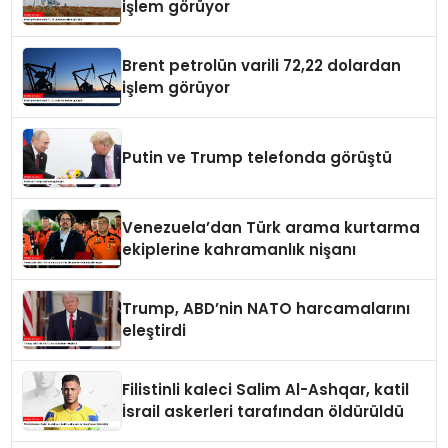
işlem görüyor
Brent petrolün varili 72,22 dolardan
işlem görüyor
Putin ve Trump telefonda görüştü
Venezuela’dan Türk arama kurtarma
ekiplerine kahramanlık nişanı
Trump, ABD’nin NATO harcamalarını
eleştirdi
Filistinli kaleci Salim Al-Ashqar, katil
İsrail askerleri tarafından öldürüldü