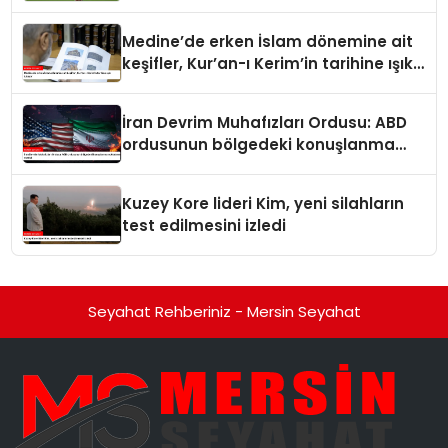
futbolcu oldu
Medine’de erken İslam dönemine ait
keşifler, Kur’an-ı Kerim’in tarihine ışık
tutuyor
İran Devrim Muhafızları Ordusu: ABD
ordusunun bölgedeki konuşlanma
noktalarını vurduk
Kuzey Kore lideri Kim, yeni silahların
test edilmesini izledi
Seyahat Rehberiniz - Mersin Seyahat