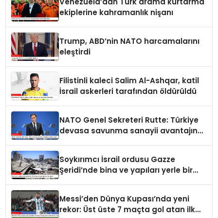
Venezuela’dan Türk arama kurtarma
ekiplerine kahramanlık nişanı
Trump, ABD’nin NATO harcamalarını
eleştirdi
Filistinli kaleci Salim Al-Ashqar, katil
İsrail askerleri tarafından öldürüldü
NATO Genel Sekreteri Rutte: Türkiye
devasa savunma sanayii avantajına
sahip
Soykırımcı İsrail ordusu Gazze
Şeridi’nde bina ve yapıları yerle bir
ediyor
Messi’den Dünya Kupası’nda yeni
rekor: Üst üste 7 maçta gol atan ilk