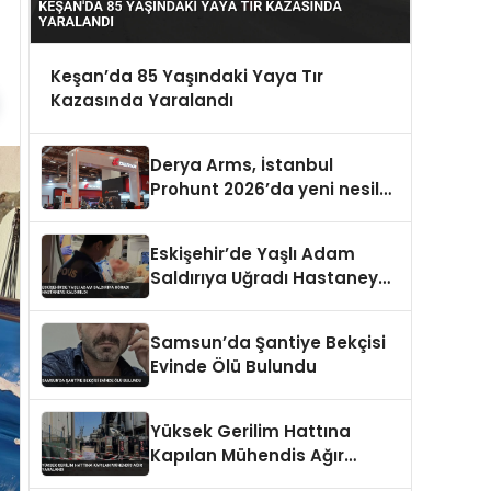
Keşan’da 85 Yaşındaki Yaya Tır
Kazasında Yaralandı
Derya Arms, İstanbul
Prohunt 2026’da yeni nesil
ürünlerini ve global marka
vizyonunu sergiledi
Eskişehir’de Yaşlı Adam
Saldırıya Uğradı Hastaneye
Kaldırıldı
Samsun’da Şantiye Bekçisi
Evinde Ölü Bulundu
Yüksek Gerilim Hattına
Kapılan Mühendis Ağır
Yaralandı