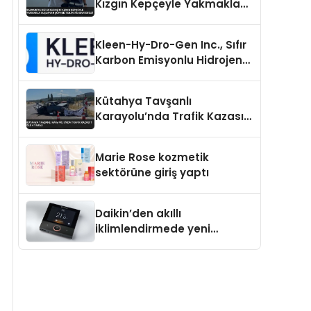
Kızgın Kepçeyle Yakmakla
Suçlanan Şüpheli Adliyeye
Sevk Edildi
Kleen-Hy-Dro-Gen Inc., Sıfır
Karbon Emisyonlu Hidrojen
Isıtma Teknolojisinde ISO ve
TSSA Düzenleyici Onaylarını
Kütahya Tavşanlı
Aldı
Karayolu’nda Trafik Kazası 1
Ölü 4 Yaralı
Marie Rose kozmetik
sektörüne giriş yaptı
Daikin’den akıllı
iklimlendirmede yeni
dönem: Madoka Plus
Türkiye’de