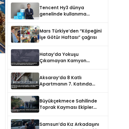
Tencent Hy3 dünya
genelinde kullanıma
sunuldu
Mars Türkiye’den “Köpeğini
İşe Götür Haftası” çağrısı
Hatay’da Yokuşu
Çıkamayan Kamyon
Bahçeye Uçtu 10 Çocuk
Annesi Hayatını Kaybetti
Aksaray’da 8 Katlı
Apartmanın 7. Katında
Korku Dolu Anlar Kadın
Ayaklarından Tutularak
Büyükçekmece Sahilinde
Kurtarıldı
Toprak Kayması Ekipler
Harekete Geçti
Samsun’da Kız Arkadaşını