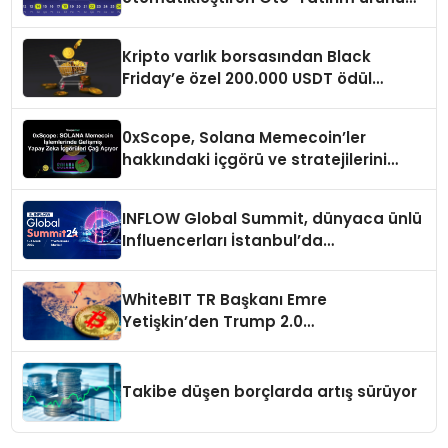
duyurdu
Kripto varlık borsasından Black
Friday’e özel 200.000 USDT ödül
havuzu
0xScope, Solana Memecoin’ler
hakkındaki içgörü ve stratejilerini
açıkladı
INFLOW Global Summit, dünyaca ünlü
Influencerları İstanbul’da
buluşturuyor
WhiteBIT TR Başkanı Emre
Yetişkin’den Trump 2.0
değerlendirmesi
Takibe düşen borçlarda artış sürüyor