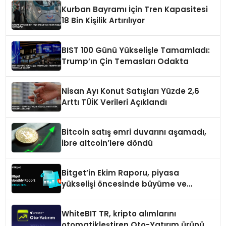
Kurban Bayramı İçin Tren Kapasitesi
18 Bin Kişilik Artırılıyor
BIST 100 Günü Yükselişle Tamamladı:
Trump’ın Çin Temasları Odakta
Nisan Ayı Konut Satışları Yüzde 2,6
Arttı TÜİK Verileri Açıklandı
Bitcoin satış emri duvarını aşamadı,
ibre altcoin’lere döndü
Bitget’in Ekim Raporu, piyasa
yükselişi öncesinde büyüme ve
inovasyon gösteriyor
WhiteBIT TR, kripto alımlarını
otomatikleştiren Oto-Yatırım ürününü