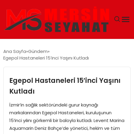
ANASAYFA
Ana Sayfa
Gündem
Egepol Hastaneleri 15’inci Yaşını Kutladı
EKONOMI
EĞITIM
Egepol Hastaneleri 15’inci Yaşını
Kutladı
TEKNOLOJI
İzmir’in sağlık sektöründeki gurur kaynağı
GÜNCEL
markalarından Egepol Hastaneleri, kuruluşunun
15’inci yılını görkemli bir baloyla kutladı. Levent Marina
Aquamarin Deniz Bahçe’de yönetici, hekim ve tüm