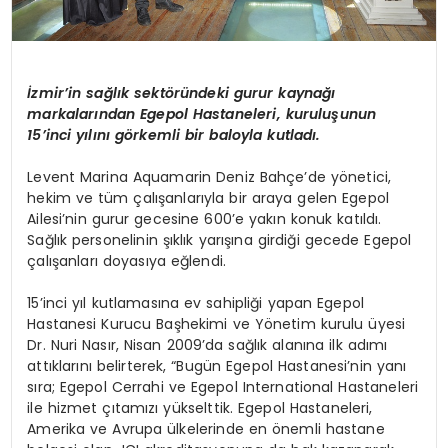
İzmir’in sağlık sektöründeki gurur kaynağı
markalarından Egepol Hastaneleri, kuruluşunun
15’inci yılını görkemli bir baloyla kutladı.
Levent Marina Aquamarin Deniz Bahçe’de yönetici,
hekim ve tüm çalışanlarıyla bir araya gelen Egepol
Ailesi’nin gurur gecesine 600’e yakın konuk katıldı.
Sağlık personelinin şıklık yarışına girdiği gecede Egepol
çalışanları doyasıya eğlendi.
15’inci yıl kutlamasına ev sahipliği yapan Egepol
Hastanesi Kurucu Başhekimi ve Yönetim kurulu üyesi
Dr. Nuri Nasır, Nisan 2009’da sağlık alanına ilk adımı
attıklarını belirterek, “Bugün Egepol Hastanesi’nin yanı
sıra; Egepol Cerrahi ve Egepol International Hastaneleri
ile hizmet çıtamızı yükselttik. Egepol Hastaneleri,
Amerika ve Avrupa ülkelerinde en önemli hastane