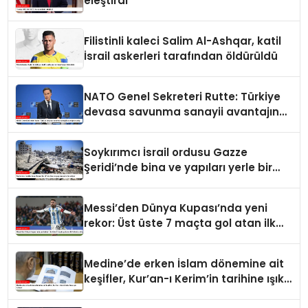
eleştirdi
Filistinli kaleci Salim Al-Ashqar, katil
İsrail askerleri tarafından öldürüldü
NATO Genel Sekreteri Rutte: Türkiye
devasa savunma sanayii avantajına
sahip
Soykırımcı İsrail ordusu Gazze
Şeridi’nde bina ve yapıları yerle bir
ediyor
Messi’den Dünya Kupası’nda yeni
rekor: Üst üste 7 maçta gol atan ilk
futbolcu oldu
Medine’de erken İslam dönemine ait
keşifler, Kur’an-ı Kerim’in tarihine ışık
tutuyor