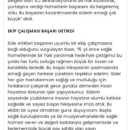
belgesi olan JCI akreditasyonuna da hak kazanarak,
yurtdışına verdiği hizmetlerin başarısını da belgelemiş
oldu. Bu başarının kazanılmasında sizlerin emeği çok
büyük” dedi.
EKİP ÇALIŞMASI BAŞARI GETİRDİ
Elde ettikleri başarının uyumlu bir ekip çalışmasına
bağlı olduğunu vurgulayan Nasır, “15 yıl önce sağlık
hizmetlerinde bir fark yaratmak hedefiyle çıktığımız bu
yolda her türlü zorluğa rağmen büyük bir özveri ve
kararlılıkla ilerledik. Bu başarı hikayesinin yazılmasında
emeği geçen herkese yürekten teşekkür ederim. Sizler
her gün hastalarımızın sağlığı ve mutluluğu için
fedakarca çalışarak gece gündüz demeden insan
hayatına dokunan işler yapıyorsunuz. Sizlerin
sayesinde yüzbinlerce insanın hayatına olumlu katkılar
sağladık ve sayısız başarı hikayesine imza attık. Bu
ekibin bir üyesi olmaktan gurur duyuyorum. Başka
sağlık kuruluşlarında ya da muayenehanelerde sağlık
hizmeti veren ve değerli katkılarıyla gelişmemizde ve
ilerlememizde büyük pay sahibi olan sayın