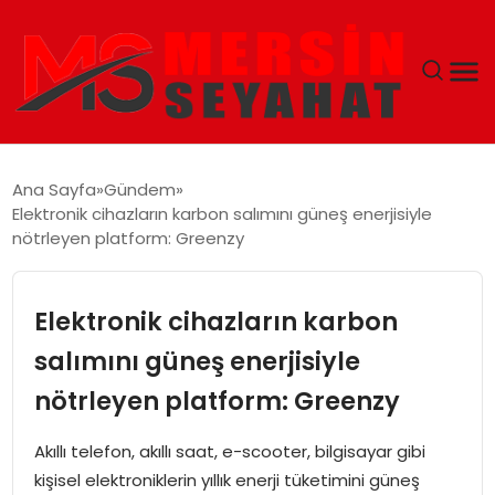
ANASAYFA
Ana Sayfa
Gündem
Elektronik cihazların karbon salımını güneş enerjisiyle
EKONOMI
nötrleyen platform: Greenzy
EĞITIM
Elektronik cihazların karbon
TEKNOLOJI
salımını güneş enerjisiyle
nötrleyen platform: Greenzy
GÜNCEL
Akıllı telefon, akıllı saat, e-scooter, bilgisayar gibi
kişisel elektroniklerin yıllık enerji tüketimini güneş