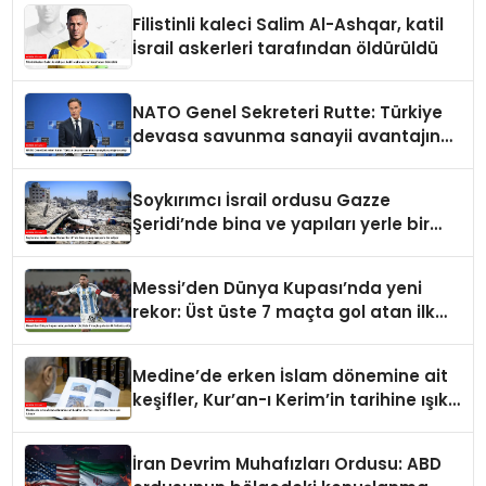
Filistinli kaleci Salim Al-Ashqar, katil
İsrail askerleri tarafından öldürüldü
NATO Genel Sekreteri Rutte: Türkiye
devasa savunma sanayii avantajına
sahip
Soykırımcı İsrail ordusu Gazze
Şeridi’nde bina ve yapıları yerle bir
ediyor
Messi’den Dünya Kupası’nda yeni
rekor: Üst üste 7 maçta gol atan ilk
futbolcu oldu
Medine’de erken İslam dönemine ait
keşifler, Kur’an-ı Kerim’in tarihine ışık
tutuyor
İran Devrim Muhafızları Ordusu: ABD