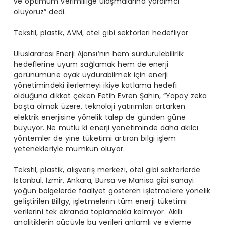
ve optimum verimliliğe ulaşmalarına yardımcı
oluyoruz” dedi.
Tekstil, plastik, AVM, otel gibi sektörleri hedefliyor
Uluslararası Enerji Ajansı’nın hem sürdürülebilirlik
hedeflerine uyum sağlamak hem de enerji
görünümüne ayak uydurabilmek için enerji
yönetimindeki ilerlemeyi ikiye katlama hedefi
olduğuna dikkat çeken Fetih Evren Şahin, “Yapay zeka
başta olmak üzere, teknoloji yatırımları artarken
elektrik enerjisine yönelik talep de günden güne
büyüyor. Ne mutlu ki enerji yönetiminde daha akılcı
yöntemler de yine tüketimi artıran bilgi işlem
yetenekleriyle mümkün oluyor.
Tekstil, plastik, alışveriş merkezi, otel gibi sektörlerde
İstanbul, İzmir, Ankara, Bursa ve Manisa gibi sanayi
yoğun bölgelerde faaliyet gösteren işletmelere yönelik
geliştirilen Billgy, işletmelerin tüm enerji tüketimi
verilerini tek ekranda toplamakla kalmıyor. Akıllı
analitiklerin gücüyle bu verileri anlamlı ve eyleme