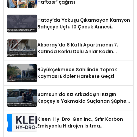
Haftası” çağrısı
Hatay’da Yokuşu Çıkamayan Kamyon
Bahçeye Uçtu 10 Çocuk Annesi
Hayatını Kaybetti
Aksaray’da 8 Katlı Apartmanın 7.
Katında Korku Dolu Anlar Kadın
Ayaklarından Tutularak Kurtarıldı
Büyükçekmece Sahilinde Toprak
Kayması Ekipler Harekete Geçti
Samsun’da Kız Arkadaşını Kızgın
Kepçeyle Yakmakla Suçlanan Şüpheli
Adliyeye Sevk Edildi
Kleen-Hy-Dro-Gen Inc., Sıfır Karbon
Emisyonlu Hidrojen Isıtma
Teknolojisinde ISO ve TSSA