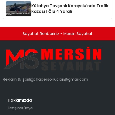
Düzenleyici Onaylarını Aldı
Kütahya Tavşanlı Karayolu’nda Trafik
Kazası 1 Ölü 4 Yaralı
Seyahat Rehberiniz - Mersin Seyahat
Reklam & İşbirliği:
habersonuclari@gmail.com
Hakkımızda
İletişim
Künye