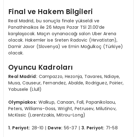
Final ve Hakem Bilgileri
Real Madrid, bu sonuçla finale yükseldi ve
Panathinaikos ile 26 Mayıs Pazar TSİ 21.00’de
karşılaşacak. Maçın oynanacağı salon Uber Arena
olacak. Hakemler ise Sreten Radovic (Hırvatistan),
Damir Javor (Slovenya) ve Emin Moğulkoç (Türkiye)
olacak.
Oyuncu Kadroları
Real Madrid:
Campazzo, Hezonja, Tavares, Ndiaye,
Musa, Causeur, Fernandez, Abalde, Rodriguez, Poirier,
Yabusele (Llull)
Olympiakos:
Walkup, Canaan, Fall, Papanikolaou,
Peters, Williams-Goss, Wright, Petrusev, Milutinov,
McKissic (Larentzakis, Mitrou-Long)
1. Periyot:
28-10 |
Devre:
56-37 |
3. Periyot:
71-58