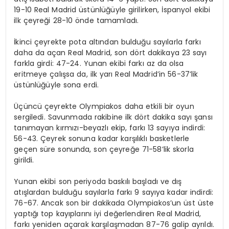
19-10 Real Madrid üstünlüğüyle girilirken, İspanyol ekibi
ilk çeyreği 28-10 önde tamamladı.
İkinci çeyrekte pota altından bulduğu sayılarla farkı
daha da açan Real Madrid, son dört dakikaya 23 sayı
farkla girdi: 47-24. Yunan ekibi farkı az da olsa
eritmeye çalışsa da, ilk yarı Real Madrid’in 56-37’lik
üstünlüğüyle sona erdi.
Üçüncü çeyrekte Olympiakos daha etkili bir oyun
sergiledi. Savunmada rakibine ilk dört dakika sayı şansı
tanımayan kırmızı-beyazlı ekip, farkı 13 sayıya indirdi:
56-43. Çeyrek sonuna kadar karşılıklı basketlerle
geçen süre sonunda, son çeyreğe 71-58’lik skorla
girildi.
Yunan ekibi son periyoda baskılı başladı ve dış
atışlardan bulduğu sayılarla farkı 9 sayıya kadar indirdi:
76-67. Ancak son bir dakikada Olympiakos’un üst üste
yaptığı top kayıplarını iyi değerlendiren Real Madrid,
farkı yeniden açarak karşılaşmadan 87-76 galip ayrıldı.