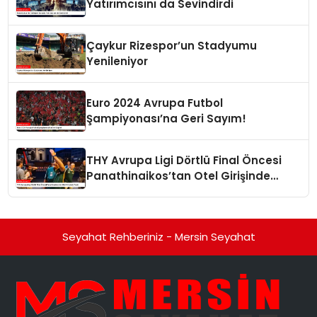
Yatırımcısını da Sevindirdi
Çaykur Rizespor’un Stadyumu
Yenileniyor
Euro 2024 Avrupa Futbol
Şampiyonası’na Geri Sayım!
THY Avrupa Ligi Dörtlü Final Öncesi
Panathinaikos’tan Otel Girişinde
Tepki
Seyahat Rehberiniz - Mersin Seyahat