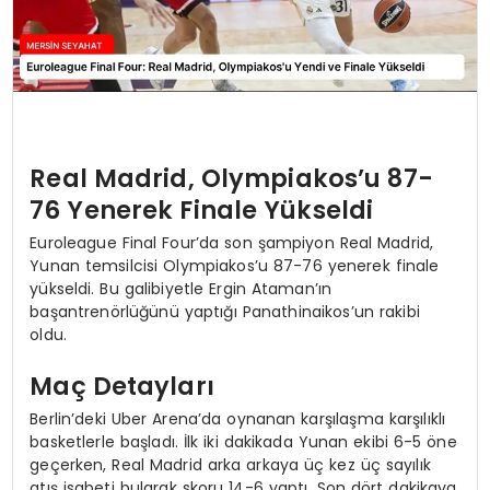
Real Madrid, Olympiakos’u 87-
76 Yenerek Finale Yükseldi
Euroleague Final Four’da son şampiyon Real Madrid,
Yunan temsilcisi Olympiakos’u 87-76 yenerek finale
yükseldi. Bu galibiyetle Ergin Ataman’ın
başantrenörlüğünü yaptığı Panathinaikos’un rakibi
oldu.
Maç Detayları
Berlin’deki Uber Arena’da oynanan karşılaşma karşılıklı
basketlerle başladı. İlk iki dakikada Yunan ekibi 6-5 öne
geçerken, Real Madrid arka arkaya üç kez üç sayılık
atış isabeti bularak skoru 14-6 yaptı. Son dört dakikaya