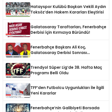
Hatayspor Kulübü Başkan Vekili Aydın
Toksöz’den Hakem Kararları Eleştirisi
Galatasaray Taraftarları, Fenerbahçe
Derbisi İçin Kırmızıya Büründü!
Fenerbahçe Başkanı Ali Koç,
Galatasaray Derbisi Sonrası
Açıklamalarda Bulundu
Trendyol Süper Lig’de 38. Hafta Maç
Programı Belli Oldu
TFF’den Futbolcu Uygunlukları İle İlgili
Yeni Kararlar
Fenerbahçe’nin Galibiyeti Borsada