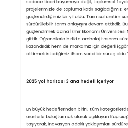
sadece ticari büyümeye değil, toplumsal fayday
projelerimizle de topluma katkı sağladığımız, 
güçlendirdiğimiz bir yıl oldu. Tarımsal üretim süre
sürdürülebilir tarım anlayışını devam ettirdik. B
güçlendirmek adına İzmir Ekonomi Üniversitesi M
gittik. Öğrencilerle birlikte ambalaj tasarım 
kazandırdık hem de markamız için değerli içgörü
ettirmek istediğimiz ilham verici bir süreç oldu.
2025 yol haritası 3 ana hedefi içeriyor
En büyük hedeflerinden birini, tüm kategorilerd
ürünlerle buluşturmak olarak açıklayan Kapıcıoğ
taşıyarak, inovasyon odaklı yaklaşımları sürdüre