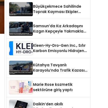
Ayaklarından Tutularak
Büyükçekmece Sahilinde
Kurtarıldı
Toprak Kayması Ekipler
Harekete Geçti
Samsun’da Kız Arkadaşını
Kızgın Kepçeyle Yakmakla
Suçlanan Şüpheli Adliyeye
Sevk Edildi
Kleen-Hy-Dro-Gen Inc., Sıfır
Karbon Emisyonlu Hidrojen
Isıtma Teknolojisinde ISO ve
TSSA Düzenleyici Onaylarını
Kütahya Tavşanlı
Aldı
Karayolu’nda Trafik Kazası 1
Ölü 4 Yaralı
Marie Rose kozmetik
sektörüne giriş yaptı
Daikin’den akıllı