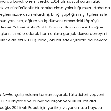
a da büyük önem verdik. 2024 yılı, sosyal sorumluluk
etik ve sürdürülebilir bir marka olma yolculuğumuzu daha da
çlerimizde uzun yıllardır iş birliği yaptığımız çiftçilerimizle
unun yanı sıra, eğitim ve iş dünyası arasındaki köprüyü
eslek Yüksekokulu Grafik Tasarım Bölümü ile iş birliğine
süreçlerini simüle ederek hem onlara gerçek dünya deneyimi
ler elde ettik. Bu iş birliği, önümüzdeki yıllarda da devam
”
e Ar-Ge çalışmalarını tamamlayarak, tüketicileri yepyeni
lu, “Türkiye’de ve dünyada birçok yeni ürünü raflara
ceğiz. 2025 yılı, Feast için yenilikçi vizyonumuzu hayata