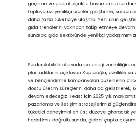
geçirme ve global ölçekte büyümemizi sürdürme 
topluyoruz: yenilikçi ürünler geliştirme, sürdürü
daha fazla tüketiciye ulaşma. Yeni ürün geliştir
gıda trendlerini yakından takip etmeye devam ede
sunarak, gıda sektöründe yenilikçi yaklaşımımız
Sürdürülebilirlik alanında ise enerji verimliliğini
planladıklarını açıklayan Kapıcıoğlu, özellikle 
ve bilinçlendirme kampanyaları düzenlenin öncel
dostu üretim süreçlerini daha da geliştirerek, 
devam edeceğiz. Feast için 2025 yılı, markamız
pazarlama ve iletişim stratejilerimizi güçlendirec
tüketici deneyimini en üst düzeye çıkaracak yen
hedefimiz doğrultusunda, global çapta büyüm