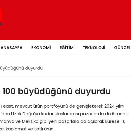
ANASAYFA
EKONOMI
EĞITIM
TEKNOLOJI
GÜNCEL
 büyüdüğünü duyurdu
de 100 büyüdüğünü duyurdu
st, mevcut ürün portföyünü de genişleterek 2024 yılını
a’dan Uzak Doğu’ya kadar uluslararası pazarlarda da ihracat
anya ve Meksika gibi yeni pazarlara da açılarak küresel iş
bze, kaplamalı ve tatlı ürün…