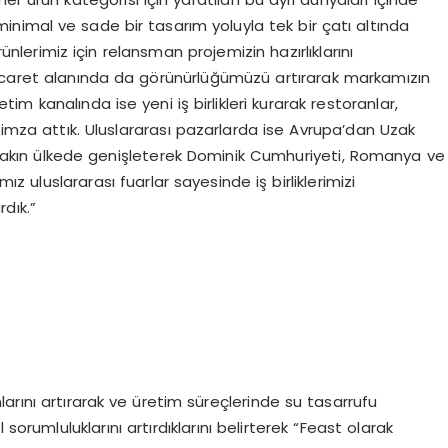
nimal ve sade bir tasarım yoluyla tek bir çatı altında
rünlerimiz için relansman projemizin hazırlıklarını
ticaret alanında da görünürlüğümüzü artırarak markamızın
ketim kanalında ise yeni iş birlikleri kurarak restoranlar,
 imza attık. Uluslararası pazarlarda ise Avrupa’dan Uzak
yakın ülkede genişleterek Dominik Cumhuriyeti, Romanya ve
mız uluslararası fuarlar sayesinde iş birliklerimizi
rdık.”
mlarını artırarak ve üretim süreçlerinde su tasarrufu
orumluluklarını artırdıklarını belirterek “Feast olarak