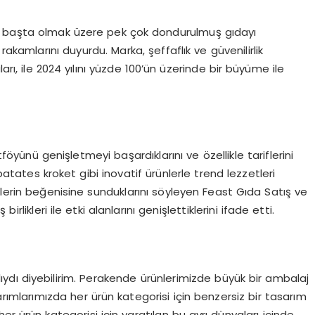
arı başta olmak üzere pek çok dondurulmuş gıdayı
rakamlarını duyurdu. Marka, şeffaflık ve güvenilirlik
arı, ile 2024 yılını yüzde 100’ün üzerinde bir büyüme ile
öyünü genişletmeyi başardıklarını ve özellikle tariflerini
patates kroket gibi inovatif ürünlerle trend lezzetleri
ilerin beğenisine sunduklarını söyleyen Feast Gıda Satış ve
rlikleri ile etki alanlarını genişlettiklerini ifade etti.
 yılıydı diyebilirim. Perakende ürünlerimizde büyük bir ambalaj
rımlarımızda her ürün kategorisi için benzersiz bir tasarım
er ürün kategorisi için yaratılan bu ayrı dünyaları içinde