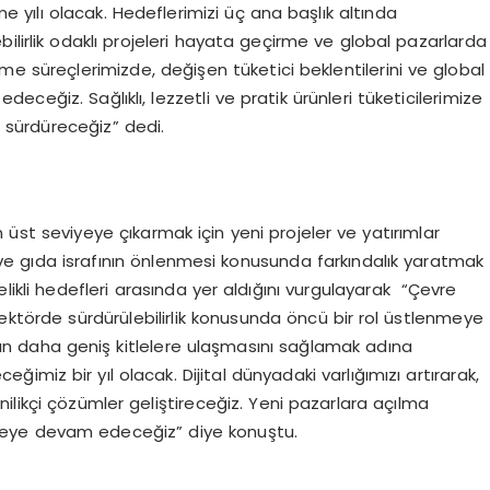
yılı olacak. Hedeflerimizi üç ana başlık altında
lebilirlik odaklı projeleri hayata geçirme ve global pazarlarda
me süreçlerimizde, değişen tüketici beklentilerini ve global
ceğiz. Sağlıklı, lezzetli ve pratik ürünleri tüketicilerimize
ı sürdüreceğiz” dedi.
 en üst seviyeye çıkarmak için yeni projeler ve yatırımlar
su ve gıda israfının önlenmesi konusunda farkındalık yaratmak
ikli hedefleri arasında yer aldığını vurgulayarak “Çevre
sektörde sürdürülebilirlik konusunda öncü bir rol üstlenmeye
ın daha geniş kitlelere ulaşmasını sağlamak adına
eğimiz bir yıl olacak. Dijital dünyadaki varlığımızı artırarak,
ilikçi çözümler geliştireceğiz. Yeni pazarlara açılma
eye devam edeceğiz” diye konuştu.