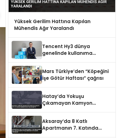
Yüksek Gerilim Hattına Kapılan
Mühendis Ağır Yaralandı
Tencent Hy3 dünya
genelinde kullanıma
sunuldu
Mars Türkiye’den “Köpeğini
İşe Götür Haftası” çağrısı
Hatay’da Yokuşu
Çıkamayan Kamyon
Bahçeye Uçtu 10 Çocuk
Annesi Hayatını Kaybetti
Aksaray’da 8 Katlı
Apartmanın 7. Katında
Korku Dolu Anlar Kadın