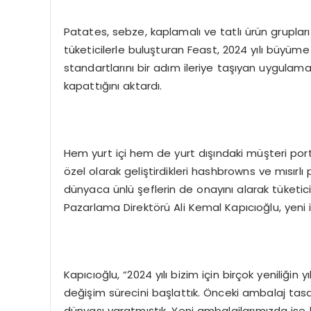
Patates, sebze, kaplamalı ve tatlı ürün grupl
tüketicilerle buluşturan Feast, 2024 yılı büyüme 
standartlarını bir adım ileriye taşıyan uygulamal
kapattığını aktardı.
Hem yurt içi hem de yurt dışındaki müşteri portf
özel olarak geliştirdikleri hashbrowns ve mısırlı 
dünyaca ünlü şeflerin de onayını alarak tüketic
Pazarlama Direktörü Ali Kemal Kapıcıoğlu, yeni iş bi
Kapıcıoğlu, “2024 yılı bizim için birçok yeniliğin
değişim sürecini başlattık. Önceki ambalaj tasa
dünyası yaratmıştık. Yeni ambalajlarımızda ise h