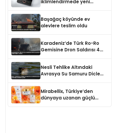
iklimlendirmede yeni
dönem: Madoka Plus
Türkiye’de
Başağaç köyünde ev
alevlere teslim oldu
Karadeniz’de Türk Ro-Ro
Gemisine Dron Saldırısı 4
Mürettebat Yaralı
Nesli Tehlike Altındaki
Avrasya Su Samuru Dicle
Nehri’nde Görüntülendi
Mirabellix, Türkiye’den
dünyaya uzanan güçlü
büyümesini sürdürüyor