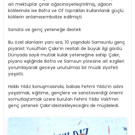
ait
mektuplar
çınar
ağacına
yerleştirilmiş
,
ağacın
köklerinde
ise
Bafra
ve
Of
toprakları
kullanılarak
güçlü
köklerin
anlamı
sembolize
edilmişti
.
Sanata
ve
genç
yeteneğe
destek
Bu
özel
alanların
yanı
sıra
, 10
yaşındaki
Samsunlu
genç
piyanist
Yusufhan
Çakır’ın
resitali
de
büyük
ilgi
gördü
.
Dünyada
sayılı
mutlak
kulak
yeteneğine
sahip
Çakır
,
piyano
eşliğinde
Bafra
ve Samsun
yöresine
ait
ezgileri
yorumlayarak
geceye
unutulmaz
bir
müzik
ziyafeti
yaşattı
.
Hakkı
Yıldız
konuşmasında
,
babası
Fehmi
Yıldız’ın
adını
yaşatmak
,
eğitime
,
gençlere
ve
sanata
verdiği
önemi
somutlaştırmak
üzere
kurulan
Fehmi Yıldız
Vakfı’nın
genç
yetenek
Çakır’ı
destekleyeceğini
de
müjdeledi
.