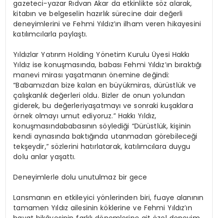
gazeteci-yazar Rıdvan Akar da etkinlikte s
ö
z alarak,
kitabın ve belgeselin hazırlık sürecine dair değerli
deneyimlerini ve Fehmi Yıldız’ın ilham veren hikayesini
katılımcılarla paylaştı.
Yıldızlar
Yatırım
Holding
Yönetim
Kurulu
Üyesi
Hakkı
Yıldız
ise
konuşmasında
,
babası
Fehmi
Yıldız’ın
bıraktığı
manevi
mirası
yaşatmanın
önemine
değindi
:
“
Babamızdan
bize
kalan
en
büyük
miras
,
dürüstlük
ve
çalışkanlık
değerleri
oldu
.
Bizler
de
onun
yolundan
giderek
,
bu
değerleri
yaşatmayı
ve
sonraki
kuşaklara
örnek
olmayı
umut
ediyoruz
.”
Hakkı
Yıldız,
konuşmasında
babasının
söylediği
“
Dürüstlük
,
kişinin
kendi
aynasında
baktığında
utanmadan
görebileceği
tek
şeydir
,”
sözlerini
hatırlatarak
,
katılımcılara
duygu
dolu
anlar
yaşattı
.
Deneyimlerle dolu unutulmaz bir gece
Lansmanın
en
etkileyici
yönlerinden
biri
,
fuaye
alanının
tamamen
Yıldız
ailesinin
köklerine
ve Fehmi
Yıldız’ın
hayat
hikâyesinin
farklı
dönemlerine
ait
özel
deneyim