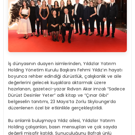
İş dünyasının duayen isimlerinden, Yıldızlar Yatırı
m
Holding Y
ö
netim Kurulu Başkanı
Fehmi Y
ıldız’ın
hayatı
boyunca rehber
edindiğ
i d
ürüstlük
, çalışkanlık ve aile
değerlerini gelecek kuşaklara aktarmak üzere
hazırlanan, gazeteci-yazar Rıdvan Akar imzalı “Sadece
Dürüst Desinler Yeter” adlı kitap ve “Çınar Gibi”
belgeselin tanıtımı, 23 Mayıs’ta Zorlu
Skylounge’da
düzenlenen
ö
zel
bir etkinlikle gerçekleştirildi.
Bu
anlamlı buluşmaya Yıldız ailesi, Yıldızlar Yatırı
m
Holding
çalışanları, basın mensupları
ve
çok sayı
da
de
ğerli
misafir katıldı. Sunuculuğunu Bafralı ünlü