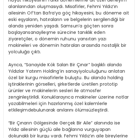
alanlarından
oluşmasıydı
.
Misafirler
, Fehmi
Yıldız’ın
ailesinin
Of’tan
Bafra’ya
göç
hikayesini
,
bu
döneme
ait
eski
eşyaların
,
hatıraların
ve
belgelerin
sergilendiği
bir
alanda
yeniden
yaşadı
.
Samsun’a
göçten
sonra
başlayan
sanayileşme
sürecine
tanıklık
eden
ziyaretçiler
, o
dönemin
ruhunu
yansıtan
yazı
makineleri
ve
dönemin
hatıraları
arasında
nostaljik
bir
yolculuğa
çıktı
.
Ayrıca
, “
Sanayide
Kök Salan Bir Çınar”
başlıklı
alanda
Yıldızlar
Yatırım
Holding’in
sanayi
yolculuğunu
anlatan
özel
bir
kurgu
misafirlerle
buluştu
. Bu
alanda
holding
iştiraklerinin
görselleri
,
şirketlerde
üretilen
prototip
ürünler
ve
makinelerin
sesleri
ile
atmosfer
zenginleştirildi
.
Konuklar
ayrıca
makineler
üzerine
notlar
yazabilmeleri
için
hazırlanmış
özel
kalemlerle
etkileşimde
bulunarak
anılarını
ölümsüzleştirdi
.
“Bir
Çınarın
Gölgesinde
Gerçek
Bir Aile”
alanında
ise
Yıldız
ailesinin
güçlü
aile
bağlarına
vurgu
yapan
dokunaklı
bir
kurgu
vardı
. Fehmi
Yıldız’ın
aile
bireylerine