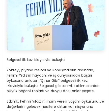
Belgesel ilk kez izleyiciyle buluştu
Kokteyl, piyano resitali ve konuşmaların ardından,
Fehmi Yıldız’ın hayatını ve iş dünyasındaki başarı
öyküsünü anlatan “Çınar Gibi” belgeseli ilk kez
izleyiciyle buluştu. Belgesel g
ö
sterimi, katılımcılardan
büyük beğeni topladı ve duygu dolu anlar yaş
att
ı.
Etkinlik, Fehmi Yıldız’ın ilham veren yaşam
ö
yküsünü
ve
değerlerini gelecek nesillere aktarma misyonunu