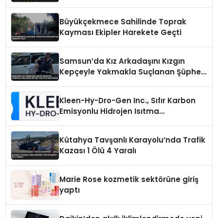
Ayaklarından Tutularak Kurtarıldı
Büyükçekmece Sahilinde Toprak
Kayması Ekipler Harekete Geçti
Samsun’da Kız Arkadaşını Kızgın
Kepçeyle Yakmakla Suçlanan Şüpheli
Adliyeye Sevk Edildi
Kleen-Hy-Dro-Gen Inc., Sıfır Karbon
Emisyonlu Hidrojen Isıtma
Teknolojisinde ISO ve TSSA
Düzenleyici Onaylarını Aldı
Kütahya Tavşanlı Karayolu’nda Trafik
Kazası 1 Ölü 4 Yaralı
Marie Rose kozmetik sektörüne giriş
yaptı