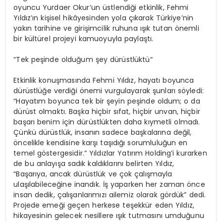
oyuncu Yurdaer Okur’un üstlendiği etkinlik, Fehmi
Yıldız’ın kişisel hikâyesinden yola çıkarak Türkiye’nin
yakın tarihine ve girişimcilik ruhuna ışık tutan
ö
nemli
bir kültürel projeyi kamuoyuyla paylaştı.
“Tek peşinde
olduğ
um
ş
ey
d
ürüstlüktü
“
Etkinlik konuş
mas
ında
Fehmi Yıldız, hayatı boyunca
dürüstlüğe verdiği
ö
nemi vurgulayarak şunları s
ö
yledi
:
“Hayatım boyunca tek bir şeyin peşinde oldum; o da
dürüst olmaktı. Başka hiçbir sıfat, hiçbir unvan, hiçbir
başarı benim iç
in d
ürüstlükten
daha kıymetli olmadı.
Çünkü dürüstlük, insanın sadece başkaları
na de
ğil
,
ö
ncelikle
kendisine karşı taşıdığı sorumluluğun en
temel g
ö
stergesidir
.” Yıldızlar Yatırım Holding’i kurarken
de bu anlayışa sadık kaldıklarını belirten Yıldız,
“Başarıya, ancak dürüstlük ve ç
ok
çalışmayla
ulaşılabileceğine inandık. İş yaparken her zaman
ö
nce
in
san d
edik, çalışanlarımızı ailemiz olarak g
ö
rdük
” dedi.
Projede emeği geçen herkese teşekkür eden Yıldız,
hikayesinin gelecek nesillere ışık tutmasını umduğunu