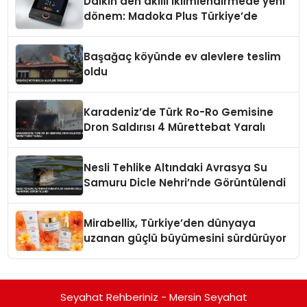
Daikin’den akıllı iklimlendirmede yeni
dönem: Madoka Plus Türkiye’de
Başağaç köyünde ev alevlere teslim
oldu
Karadeniz’de Türk Ro-Ro Gemisine
Dron Saldırısı 4 Mürettebat Yaralı
Nesli Tehlike Altındaki Avrasya Su
Samuru Dicle Nehri’nde Görüntülendi
Mirabellix, Türkiye’den dünyaya
uzanan güçlü büyümesini sürdürüyor
Seyahat Rehberiniz - Mersin Seyahat