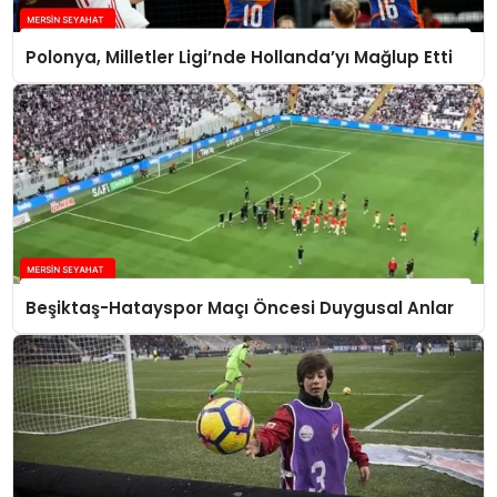
Polonya, Milletler Ligi’nde Hollanda’yı Mağlup Etti
Beşiktaş-Hatayspor Maçı Öncesi Duygusal Anlar