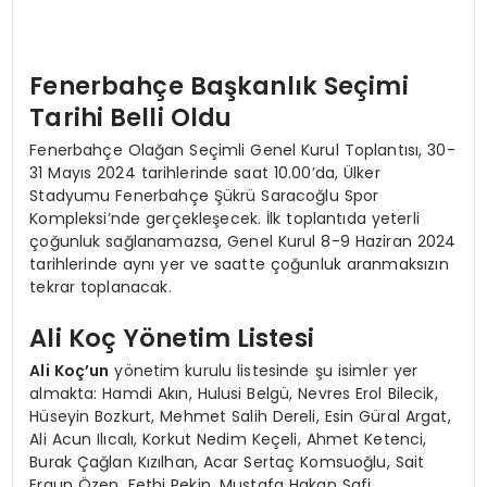
Fenerbahçe Başkanlık Seçimi
Tarihi Belli Oldu
Fenerbahçe Olağan Seçimli Genel Kurul Toplantısı, 30-
31 Mayıs 2024 tarihlerinde saat 10.00’da, Ülker
Stadyumu Fenerbahçe Şükrü Saracoğlu Spor
Kompleksi’nde gerçekleşecek. İlk toplantıda yeterli
çoğunluk sağlanamazsa, Genel Kurul 8-9 Haziran 2024
tarihlerinde aynı yer ve saatte çoğunluk aranmaksızın
tekrar toplanacak.
Ali Koç Yönetim Listesi
Ali Koç’un
yönetim kurulu listesinde şu isimler yer
almakta: Hamdi Akın, Hulusi Belgü, Nevres Erol Bilecik,
Hüseyin Bozkurt, Mehmet Salih Dereli, Esin Güral Argat,
Ali Acun Ilıcalı, Korkut Nedim Keçeli, Ahmet Ketenci,
Burak Çağlan Kızılhan, Acar Sertaç Komsuoğlu, Sait
Ergun Özen, Fethi Pekin, Mustafa Hakan Safi.