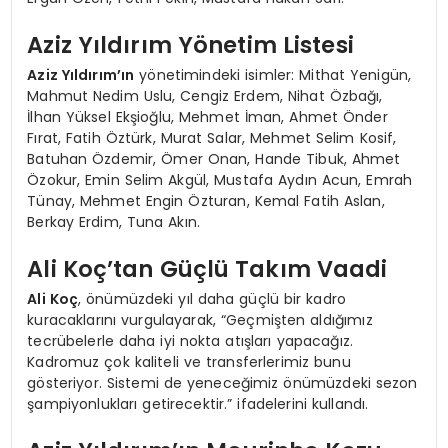
Aziz Yıldırım Yönetim Listesi
Aziz Yıldırım’ın
yönetimindeki isimler: Mithat Yenigün,
Mahmut Nedim Uslu, Cengiz Erdem, Nihat Özbağı,
İlhan Yüksel Ekşioğlu, Mehmet İman, Ahmet Önder
Fırat, Fatih Öztürk, Murat Salar, Mehmet Selim Kosif,
Batuhan Özdemir, Ömer Onan, Hande Tibuk, Ahmet
Özokur, Emin Selim Akgül, Mustafa Aydın Acun, Emrah
Tünay, Mehmet Engin Özturan, Kemal Fatih Aslan,
Berkay Erdim, Tuna Akın.
Ali Koç’tan Güçlü Takım Vaadi
Ali Koç
, önümüzdeki yıl daha güçlü bir kadro
kuracaklarını vurgulayarak, “Geçmişten aldığımız
tecrübelerle daha iyi nokta atışları yapacağız.
Kadromuz çok kaliteli ve transferlerimiz bunu
gösteriyor. Sistemi de yeneceğimiz önümüzdeki sezon
şampiyonlukları getirecektir.” ifadelerini kullandı.