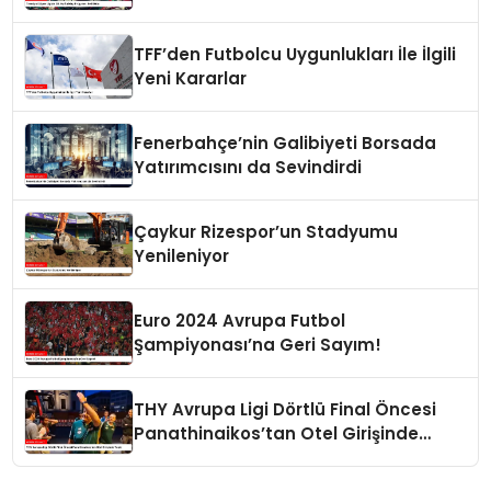
TFF’den Futbolcu Uygunlukları İle İlgili
Yeni Kararlar
Fenerbahçe’nin Galibiyeti Borsada
Yatırımcısını da Sevindirdi
Çaykur Rizespor’un Stadyumu
Yenileniyor
Euro 2024 Avrupa Futbol
Şampiyonası’na Geri Sayım!
THY Avrupa Ligi Dörtlü Final Öncesi
Panathinaikos’tan Otel Girişinde
Tepki