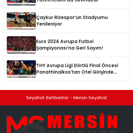
Çaykur Rizespor’un Stadyumu
Yenileniyor
Euro 2024 Avrupa Futbol
Şampiyonası’na Geri Sayım!
THY Avrupa Ligi Dörtlü Final Öncesi
Panathinaikos’tan Otel Girişinde
Tepki
Seyahat Rehberiniz - Mersin Seyahat