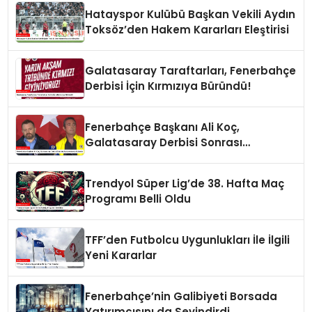
Hatayspor Kulübü Başkan Vekili Aydın
Toksöz’den Hakem Kararları Eleştirisi
Galatasaray Taraftarları, Fenerbahçe
Derbisi İçin Kırmızıya Büründü!
Fenerbahçe Başkanı Ali Koç,
Galatasaray Derbisi Sonrası
Açıklamalarda Bulundu
Trendyol Süper Lig’de 38. Hafta Maç
Programı Belli Oldu
TFF’den Futbolcu Uygunlukları İle İlgili
Yeni Kararlar
Fenerbahçe’nin Galibiyeti Borsada
Yatırımcısını da Sevindirdi