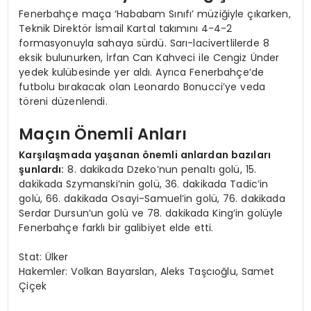
Fenerbahçe maça ‘Hababam Sınıfı’ müziğiyle çıkarken,
Teknik Direktör İsmail Kartal takımını 4-4-2
formasyonuyla sahaya sürdü. Sarı-lacivertlilerde 8
eksik bulunurken, İrfan Can Kahveci ile Cengiz Ünder
yedek kulübesinde yer aldı. Ayrıca Fenerbahçe’de
futbolu bırakacak olan Leonardo Bonucci’ye veda
töreni düzenlendi.
Maçın Önemli Anları
Karşılaşmada yaşanan önemli anlardan bazıları
şunlardı:
8. dakikada Dzeko’nun penaltı golü, 15.
dakikada Szymanski’nin golü, 36. dakikada Tadic’in
golü, 66. dakikada Osayi-Samuel’in golü, 76. dakikada
Serdar Dursun’un golü ve 78. dakikada King’in golüyle
Fenerbahçe farklı bir galibiyet elde etti.
Stat: Ülker
Hakemler: Volkan Bayarslan, Aleks Taşcıoğlu, Samet
Çiçek