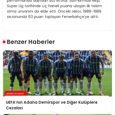
performansla adından söz ettirdi. Sarı-kırmızılı ekip,
Süper Lig tarihinde üç haneli puana ulaşan ilk takım
olma unvanını da elde etti. Önceki rekor, 1988-1989
sezonunda 93 puan toplayan Fenerbahçe’ye aitti.
Benzer Haberler
UEFA’nın Adana Demirspor ve Diğer Kulüplere
Cezaları