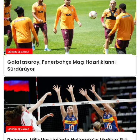
Galatasaray, Fenerbahçe Maçı Hazırlıklarını
Sürdürüyor
Polonya, Milletler Ligi’nde Hollanda’yı Mağlup Etti