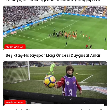
Beşiktaş-Hatayspor Maçı Öncesi Duygusal Anlar