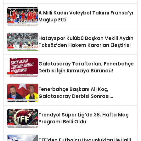
A Milli Kadın Voleybol Takımı Fransa’yı
Mağlup Etti
Hatayspor Kulübü Başkan Vekili Aydın
Toksöz’den Hakem Kararları Eleştirisi
Galatasaray Taraftarları, Fenerbahçe
Derbisi İçin Kırmızıya Büründü!
Fenerbahçe Başkanı Ali Koç,
Galatasaray Derbisi Sonrası
Açıklamalarda Bulundu
Trendyol Süper Lig’de 38. Hafta Maç
Programı Belli Oldu
TFF’den Futbolcu Uygunlukları İle İlgili