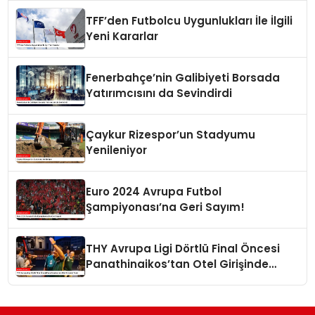
TFF’den Futbolcu Uygunlukları İle İlgili
Yeni Kararlar
Fenerbahçe’nin Galibiyeti Borsada
Yatırımcısını da Sevindirdi
Çaykur Rizespor’un Stadyumu
Yenileniyor
Euro 2024 Avrupa Futbol
Şampiyonası’na Geri Sayım!
THY Avrupa Ligi Dörtlü Final Öncesi
Panathinaikos’tan Otel Girişinde
Tepki