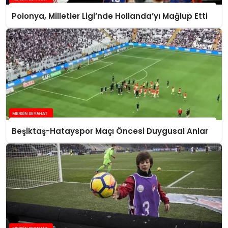
Polonya, Milletler Ligi’nde Hollanda’yı Mağlup Etti
Beşiktaş-Hatayspor Maçı Öncesi Duygusal Anlar