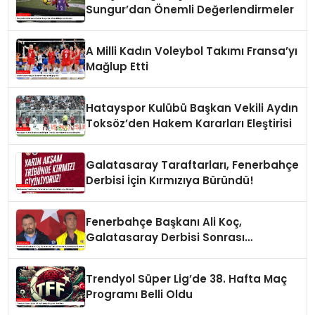
Sungur’dan Önemli Değerlendirmeler
A Milli Kadın Voleybol Takımı Fransa’yı
Mağlup Etti
Hatayspor Kulübü Başkan Vekili Aydın
Toksöz’den Hakem Kararları Eleştirisi
Galatasaray Taraftarları, Fenerbahçe
Derbisi İçin Kırmızıya Büründü!
Fenerbahçe Başkanı Ali Koç,
Galatasaray Derbisi Sonrası
Açıklamalarda Bulundu
Trendyol Süper Lig’de 38. Hafta Maç
Programı Belli Oldu