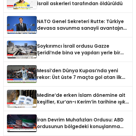
İsrail askerleri tarafından öldürüldü
NATO Genel Sekreteri Rutte: Türkiye
devasa savunma sanayii avantajına
sahip
Soykırımcı İsrail ordusu Gazze
Şeridi’nde bina ve yapıları yerle bir
ediyor
Messi’den Dünya Kupası’nda yeni
rekor: Üst üste 7 maçta gol atan ilk
futbolcu oldu
Medine’de erken İslam dönemine ait
keşifler, Kur’an-ı Kerim’in tarihine ışık
tutuyor
İran Devrim Muhafızları Ordusu: ABD
ordusunun bölgedeki konuşlanma
noktalarını vurduk